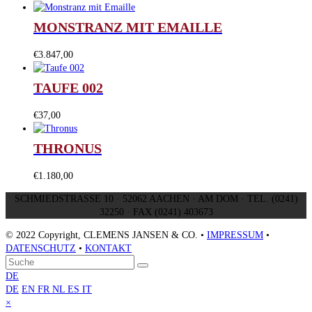
MONSTRANZ MIT EMAILLE
€
3.847,00
TAUFE 002
€
37,00
THRONUS
€
1.180,00
SCHMIEDSTRASSE 10 · 52062 AACHEN · AM DOM · TEL. (0241)
32250 · FAX (0241) 403673
© 2022 Copyright, CLEMENS JANSEN & CO. •
IMPRESSUM
•
DATENSCHUTZ
•
KONTAKT
An
Suche
Senden
den
DE
Anfang
DE
EN
FR
NL
ES
IT
scrollen
Close
×