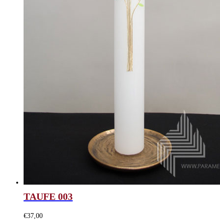
TAUFE 003
€
37,00