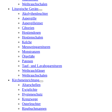
Weihrauchschalen
Liturgische Geräte
Akolythenleuchter
Aspergille
Aspergilleimer
Ciborien
Hostiendosen
Hostienschalen
Kelche
Messweingarnituren
Monstranzen
Ölgefäße
Patenen
Tauf- und Lavabogarnituren
Weihrauchfässer
Weihrauchschalen
Kircheneinrichtung
Altarschellen
Ewiglichte
Hygieneschutz
Kreuzwege
Osterleuchter
Ringbuchmappen