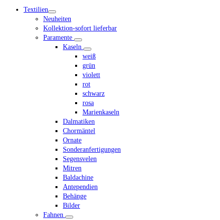
mobile
Textilien
menu
Neuheiten
Kollektion-sofort lieferbar
Paramente
Kaseln
weiß
grün
violett
rot
schwarz
rosa
Marienkaseln
Dalmatiken
Chormäntel
Ornate
Sonderanfertigungen
Segensvelen
Mitren
Baldachine
Antependien
Behänge
Bilder
Fahnen