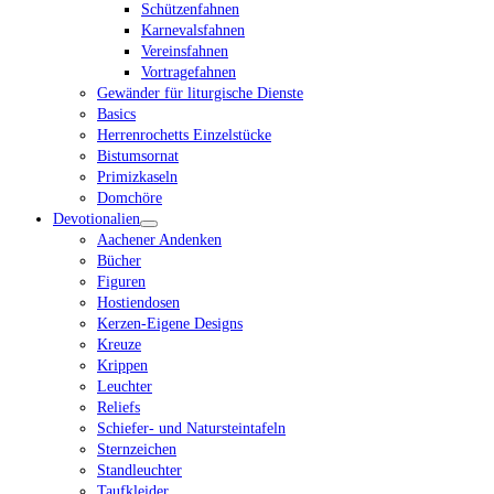
Schützenfahnen
Karnevalsfahnen
Vereinsfahnen
Vortragefahnen
Gewänder für liturgische Dienste
Basics
Herrenrochetts Einzelstücke
Bistumsornat
Primizkaseln
Domchöre
Devotionalien
Aachener Andenken
Bücher
Figuren
Hostiendosen
Kerzen-Eigene Designs
Kreuze
Krippen
Leuchter
Reliefs
Schiefer- und Natursteintafeln
Sternzeichen
Standleuchter
Taufkleider