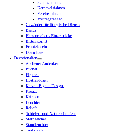
Schützenfahnen
Karnevalsfahnen
Vereinsfahnen
Vortragefahnen
Gewänder für liturgische Dienste
Basics
Herrenrochetts Einzelstücke
Bistumsornat
Primizkaseln
Domchöre
Devotionalien
Aachener Andenken
Bücher
Figuren
Hostiendosen
Kerzen-Eigene Designs
Kreuze
Krippen
Leuchter
Reliefs
Schiefer- und Natursteintafeln
Sternzeichen
Standleuchter
Taufkleider