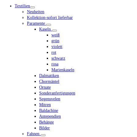
mobile
Textilien
menu
Neuheiten
Kollektion-sofort lieferbar
Paramente
Kaseln
weiß
grün
violett
rot
schwarz
rosa
Marienkaseln
Dalmatiken
Chormäntel
Ornate
Sonderanfertigungen
Segensvelen
Mitren
Baldachine
Antependien
Behänge
Bilder
Fahnen