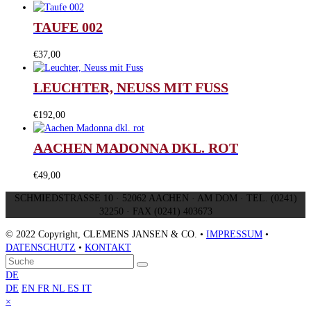
TAUFE 002
€
37,00
LEUCHTER, NEUSS MIT FUSS
€
192,00
AACHEN MADONNA DKL. ROT
€
49,00
SCHMIEDSTRASSE 10 · 52062 AACHEN · AM DOM · TEL. (0241)
32250 · FAX (0241) 403673
© 2022 Copyright, CLEMENS JANSEN & CO. •
IMPRESSUM
•
DATENSCHUTZ
•
KONTAKT
An
Suche
Senden
den
DE
Anfang
DE
EN
FR
NL
ES
IT
scrollen
Close
×