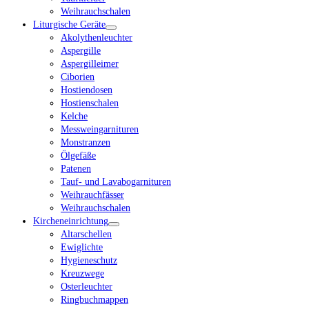
Weihrauchschalen
Liturgische Geräte
Akolythenleuchter
Aspergille
Aspergilleimer
Ciborien
Hostiendosen
Hostienschalen
Kelche
Messweingarnituren
Monstranzen
Ölgefäße
Patenen
Tauf- und Lavabogarnituren
Weihrauchfässer
Weihrauchschalen
Kircheneinrichtung
Altarschellen
Ewiglichte
Hygieneschutz
Kreuzwege
Osterleuchter
Ringbuchmappen