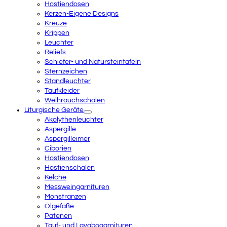
Hostiendosen
Kerzen-Eigene Designs
Kreuze
Krippen
Leuchter
Reliefs
Schiefer- und Natursteintafeln
Sternzeichen
Standleuchter
Taufkleider
Weihrauchschalen
Liturgische Geräte
Akolythenleuchter
Aspergille
Aspergilleimer
Ciborien
Hostiendosen
Hostienschalen
Kelche
Messweingarnituren
Monstranzen
Ölgefäße
Patenen
Tauf- und Lavabogarnituren