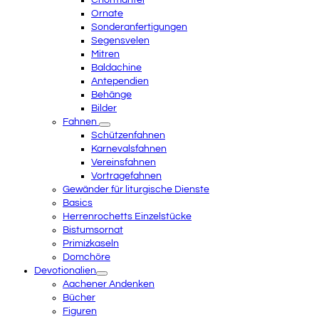
Chormäntel
Ornate
Sonderanfertigungen
Segensvelen
Mitren
Baldachine
Antependien
Behänge
Bilder
Fahnen
Schützenfahnen
Karnevalsfahnen
Vereinsfahnen
Vortragefahnen
Gewänder für liturgische Dienste
Basics
Herrenrochetts Einzelstücke
Bistumsornat
Primizkaseln
Domchöre
Devotionalien
Aachener Andenken
Bücher
Figuren