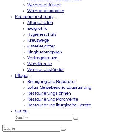
Weihrauchfässer
Weihrauchschalen
Kircheneinrichtung
Altarschellen
Ewiglichte
Hygieneschutz
Kreuzwege
Osterleuchter
Ringbuchmappen
Vortragekreuze
Wandkreuze
Weihrauchständer
Pflege
Reinigung und Reparatur
Lotus-Gewebeschutzausrüstung
Restaurierung Fahnen
Restaurierung Paramente
Restaurierung liturgische Geräte
Suche
Suche
Senden
Suche
Senden