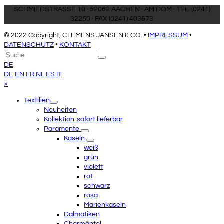
SCHMIEDSTRASSE 10 · 52062 AACHEN · AM DOM · TEL. (0241)
32250 · FAX (0241) 403673
© 2022 Copyright, CLEMENS JANSEN & CO. •
IMPRESSUM
•
DATENSCHUTZ
•
KONTAKT
An
Suche
Senden
den
DE
Anfang
DE
EN
FR
NL
ES
IT
scrollen
Close
×
mobile
Textilien
menu
Neuheiten
Kollektion-sofort lieferbar
Paramente
Kaseln
weiß
grün
violett
rot
schwarz
rosa
Marienkaseln
Dalmatiken