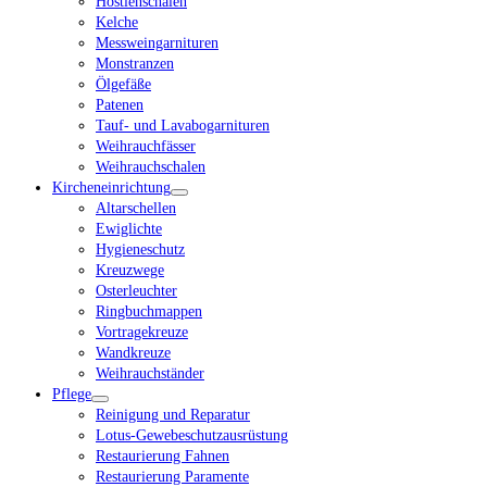
Hostienschalen
Kelche
Messweingarnituren
Monstranzen
Ölgefäße
Patenen
Tauf- und Lavabogarnituren
Weihrauchfässer
Weihrauchschalen
Kircheneinrichtung
Altarschellen
Ewiglichte
Hygieneschutz
Kreuzwege
Osterleuchter
Ringbuchmappen
Vortragekreuze
Wandkreuze
Weihrauchständer
Pflege
Reinigung und Reparatur
Lotus-Gewebeschutzausrüstung
Restaurierung Fahnen
Restaurierung Paramente