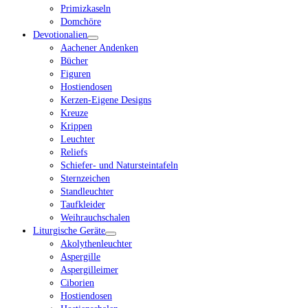
Primizkaseln
Domchöre
Devotionalien
Aachener Andenken
Bücher
Figuren
Hostiendosen
Kerzen-Eigene Designs
Kreuze
Krippen
Leuchter
Reliefs
Schiefer- und Natursteintafeln
Sternzeichen
Standleuchter
Taufkleider
Weihrauchschalen
Liturgische Geräte
Akolythenleuchter
Aspergille
Aspergilleimer
Ciborien
Hostiendosen