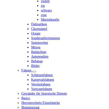
violett
rot
schwarz
rosa
Marienkaseln
Dalmatiken
Chormäntel
Ornate
Sonderanfertigungen
Segensvelen
Mitren
Baldachine
Antependien
Behänge
Bilder
Fahnen
Schützenfahnen
Karnevalsfahnen
Vereinsfahnen
Vortragefahnen
Gewänder für liturgische Dienste
Basics
Herrenrochetts Einzelstücke
Bistumsornat