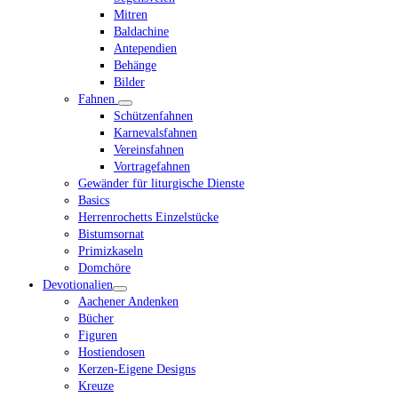
Mitren
Baldachine
Antependien
Behänge
Bilder
Fahnen
Schützenfahnen
Karnevalsfahnen
Vereinsfahnen
Vortragefahnen
Gewänder für liturgische Dienste
Basics
Herrenrochetts Einzelstücke
Bistumsornat
Primizkaseln
Domchöre
Devotionalien
Aachener Andenken
Bücher
Figuren
Hostiendosen
Kerzen-Eigene Designs
Kreuze