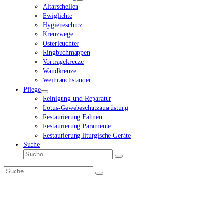
Altarschellen
Ewiglichte
Hygieneschutz
Kreuzwege
Osterleuchter
Ringbuchmappen
Vortragekreuze
Wandkreuze
Weihrauchständer
Pflege
Reinigung und Reparatur
Lotus-Gewebeschutzausrüstung
Restaurierung Fahnen
Restaurierung Paramente
Restaurierung liturgische Geräte
Suche
Suche
Senden
Suche
Senden