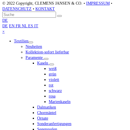
© 2022 Copyright, CLEMENS JANSEN & CO. •
IMPRESSUM
•
DATENSCHUTZ
•
KONTAKT
An
Suche
Senden
den
DE
Anfang
DE
EN
FR
NL
ES
IT
scrollen
Close
×
mobile
Textilien
menu
Neuheiten
Kollektion-sofort lieferbar
Paramente
Kaseln
weiß
grün
violett
rot
schwarz
rosa
Marienkaseln
Dalmatiken
Chormäntel
Ornate
Sonderanfertigungen
Segensvelen