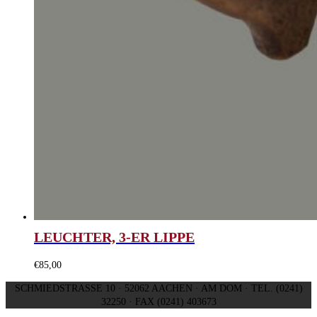
LEUCHTER, 3-ER LIPPE
€
85,00
SCHMIEDSTRASSE 10 · 52062 AACHEN · AM DOM · TEL. (0241)
32250 · FAX (0241) 403673