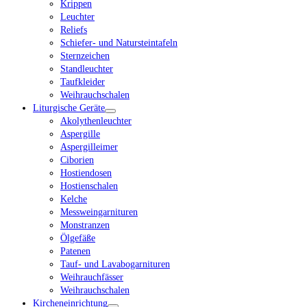
Krippen
Leuchter
Reliefs
Schiefer- und Natursteintafeln
Sternzeichen
Standleuchter
Taufkleider
Weihrauchschalen
Liturgische Geräte
Akolythenleuchter
Aspergille
Aspergilleimer
Ciborien
Hostiendosen
Hostienschalen
Kelche
Messweingarnituren
Monstranzen
Ölgefäße
Patenen
Tauf- und Lavabogarnituren
Weihrauchfässer
Weihrauchschalen
Kircheneinrichtung