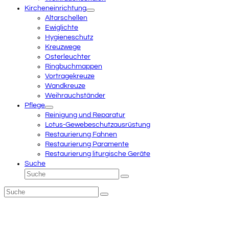
Kircheneinrichtung
Altarschellen
Ewiglichte
Hygieneschutz
Kreuzwege
Osterleuchter
Ringbuchmappen
Vortragekreuze
Wandkreuze
Weihrauchständer
Pflege
Reinigung und Reparatur
Lotus-Gewebeschutzausrüstung
Restaurierung Fahnen
Restaurierung Paramente
Restaurierung liturgische Geräte
Suche
Suche
Senden
Suche
Senden