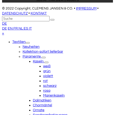
32250 · FAX (0241) 403673
© 2022 Copyright, CLEMENS JANSEN & CO. •
IMPRESSUM
•
DATENSCHUTZ
•
KONTAKT
An
Suche
Senden
den
DE
Anfang
DE
EN
FR
NL
ES
IT
scrollen
Close
×
mobile
Textilien
menu
Neuheiten
Kollektion-sofort lieferbar
Paramente
Kaseln
weiß
grün
violett
rot
schwarz
rosa
Marienkaseln
Dalmatiken
Chormäntel
Ornate