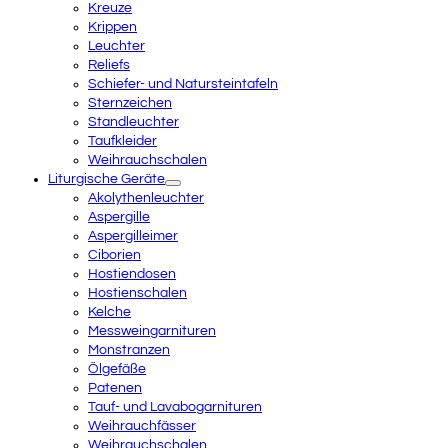
Kreuze
Krippen
Leuchter
Reliefs
Schiefer- und Natursteintafeln
Sternzeichen
Standleuchter
Taufkleider
Weihrauchschalen
Liturgische Geräte
Akolythenleuchter
Aspergille
Aspergilleimer
Ciborien
Hostiendosen
Hostienschalen
Kelche
Messweingarnituren
Monstranzen
Ölgefäße
Patenen
Tauf- und Lavabogarnituren
Weihrauchfässer
Weihrauchschalen