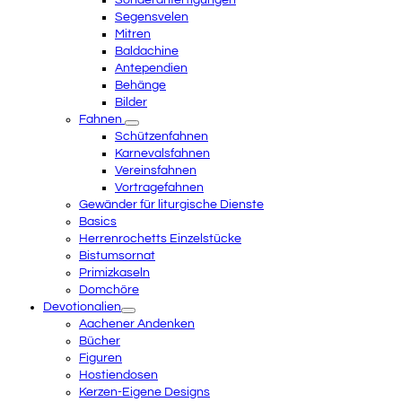
Sonderanfertigungen
Segensvelen
Mitren
Baldachine
Antependien
Behänge
Bilder
Fahnen
Schützenfahnen
Karnevalsfahnen
Vereinsfahnen
Vortragefahnen
Gewänder für liturgische Dienste
Basics
Herrenrochetts Einzelstücke
Bistumsornat
Primizkaseln
Domchöre
Devotionalien
Aachener Andenken
Bücher
Figuren
Hostiendosen
Kerzen-Eigene Designs