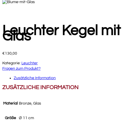
Leuchter Kegel mit
Glas
€
130,00
Kategorie:
Leuchter
Fragen zum Produkt?
Zusätzliche Information
ZUSÄTZLICHE INFORMATION
Material
Bronze, Glas
Größe
Ø 11 cm