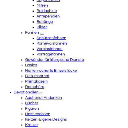
Segensvelen
Mitren
Baldachine
Antependien
Behänge
Bilder
Fahnen
Schützenfahnen
Karnevalsfahnen
Vereinsfahnen
Vortragefahnen
Gewänder für liturgische Dienste
Basics
Herrenrochetts Einzelstücke
Bistumsornat
Primizkaseln
Domchöre
Devotionalien
Aachener Andenken
Bücher
Figuren
Hostiendosen
Kerzen-Eigene Designs
Kreuze