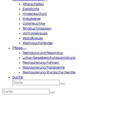
Altarschellen
Ewiglichte
Hygieneschutz
Kreuzwege
Osterleuchter
Ringbuchmappen
Vortragekreuze
Wandkreuze
Weihrauchständer
Pflege
Reinigung und Reparatur
Lotus-Gewebeschutzausrüstung
Restaurierung Fahnen
Restaurierung Paramente
Restaurierung liturgische Geräte
Suche
Suche
Senden
Suche
Senden