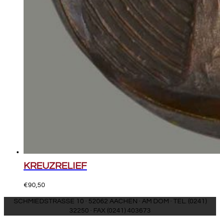
KREUZRELIEF
€
90,50
SCHMIEDSTRASSE 10 · 52062 AACHEN · AM DOM · TEL. (0241)
32250 · FAX (0241) 403673