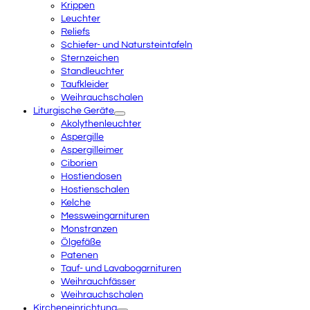
Krippen
Leuchter
Reliefs
Schiefer- und Natursteintafeln
Sternzeichen
Standleuchter
Taufkleider
Weihrauchschalen
Liturgische Geräte
Akolythenleuchter
Aspergille
Aspergilleimer
Ciborien
Hostiendosen
Hostienschalen
Kelche
Messweingarnituren
Monstranzen
Ölgefäße
Patenen
Tauf- und Lavabogarnituren
Weihrauchfässer
Weihrauchschalen
Kircheneinrichtung