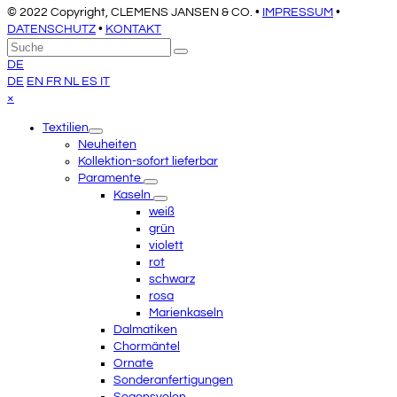
© 2022 Copyright, CLEMENS JANSEN & CO. •
IMPRESSUM
•
DATENSCHUTZ
•
KONTAKT
An
Suche
Senden
den
DE
Anfang
DE
EN
FR
NL
ES
IT
scrollen
Close
×
mobile
Textilien
menu
Neuheiten
Kollektion-sofort lieferbar
Paramente
Kaseln
weiß
grün
violett
rot
schwarz
rosa
Marienkaseln
Dalmatiken
Chormäntel
Ornate
Sonderanfertigungen