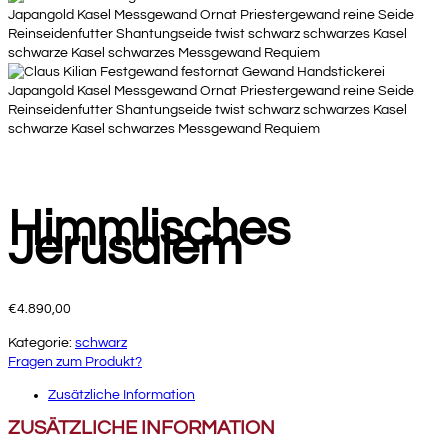
Himmlisches
Jerusalem
€
4.890,00
Kategorie:
schwarz
Fragen zum Produkt?
Zusätzliche Information
ZUSÄTZLICHE INFORMATION