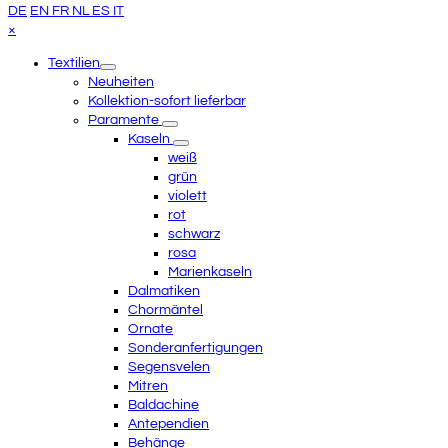
Anfang
DE
EN
FR
NL
ES
IT
scrollen
Close
×
mobile
Textilien
menu
Neuheiten
Kollektion-sofort lieferbar
Paramente
Kaseln
weiß
grün
violett
rot
schwarz
rosa
Marienkaseln
Dalmatiken
Chormäntel
Ornate
Sonderanfertigungen
Segensvelen
Mitren
Baldachine
Antependien
Behänge