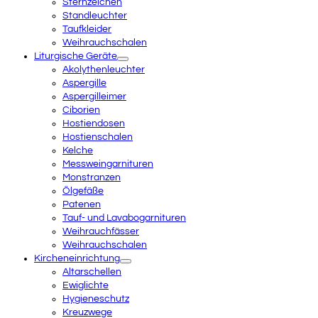
Sternzeichen
Standleuchter
Taufkleider
Weihrauchschalen
Liturgische Geräte
Akolythenleuchter
Aspergille
Aspergilleimer
Ciborien
Hostiendosen
Hostienschalen
Kelche
Messweingarnituren
Monstranzen
Ölgefäße
Patenen
Tauf- und Lavabogarnituren
Weihrauchfässer
Weihrauchschalen
Kircheneinrichtung
Altarschellen
Ewiglichte
Hygieneschutz
Kreuzwege