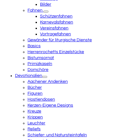
Bilder
Fahnen
Schützenfahnen
Karnevalsfahnen
Vereinsfahnen
Vortragefahnen
Gewänder für liturgische Dienste
Basics
Herrenrochetts Einzelstücke
Bistumsornat
Primizkaseln
Domchöre
Devotionalien
Aachener Andenken
Bücher
Figuren
Hostiendosen
Kerzen-Eigene Designs
Kreuze
Krippen
Leuchter
Reliefs
Schiefer- und Natursteintafeln