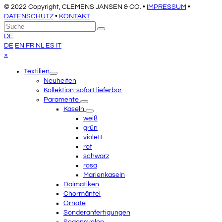
© 2022 Copyright, CLEMENS JANSEN & CO. •
IMPRESSUM
•
DATENSCHUTZ
•
KONTAKT
An
Suche
Senden
den
DE
Anfang
DE
EN
FR
NL
ES
IT
scrollen
Close
×
mobile
Textilien
menu
Neuheiten
Kollektion-sofort lieferbar
Paramente
Kaseln
weiß
grün
violett
rot
schwarz
rosa
Marienkaseln
Dalmatiken
Chormäntel
Ornate
Sonderanfertigungen