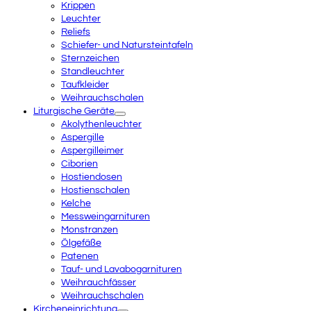
Krippen
Leuchter
Reliefs
Schiefer- und Natursteintafeln
Sternzeichen
Standleuchter
Taufkleider
Weihrauchschalen
Liturgische Geräte
Akolythenleuchter
Aspergille
Aspergilleimer
Ciborien
Hostiendosen
Hostienschalen
Kelche
Messweingarnituren
Monstranzen
Ölgefäße
Patenen
Tauf- und Lavabogarnituren
Weihrauchfässer
Weihrauchschalen
Kircheneinrichtung