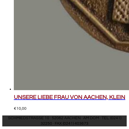
UNSERE LIEBE FRAU VON AACHEN, KLEIN
€
10,00
SCHMIEDSTRASSE 10 · 52062 AACHEN · AM DOM · TEL. (0241)
32250 · FAX (0241) 403673