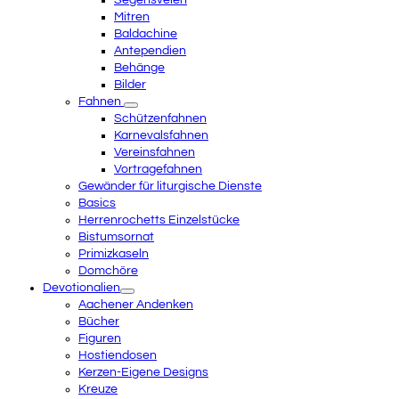
Segensvelen
Mitren
Baldachine
Antependien
Behänge
Bilder
Fahnen
Schützenfahnen
Karnevalsfahnen
Vereinsfahnen
Vortragefahnen
Gewänder für liturgische Dienste
Basics
Herrenrochetts Einzelstücke
Bistumsornat
Primizkaseln
Domchöre
Devotionalien
Aachener Andenken
Bücher
Figuren
Hostiendosen
Kerzen-Eigene Designs
Kreuze