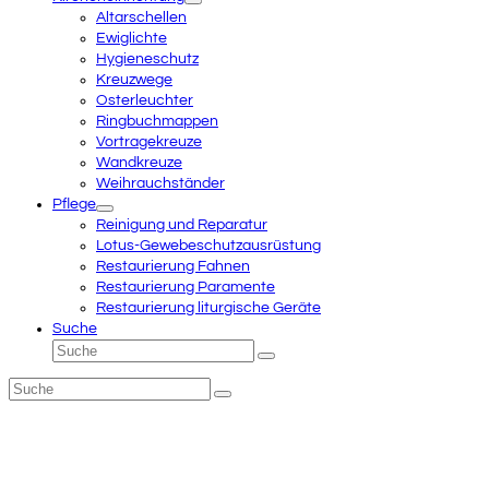
Altarschellen
Ewiglichte
Hygieneschutz
Kreuzwege
Osterleuchter
Ringbuchmappen
Vortragekreuze
Wandkreuze
Weihrauchständer
Pflege
Reinigung und Reparatur
Lotus-Gewebeschutzausrüstung
Restaurierung Fahnen
Restaurierung Paramente
Restaurierung liturgische Geräte
Suche
Suche
Senden
Suche
Senden