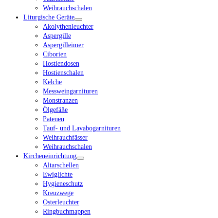
Weihrauchschalen
Liturgische Geräte
Akolythenleuchter
Aspergille
Aspergilleimer
Ciborien
Hostiendosen
Hostienschalen
Kelche
Messweingarnituren
Monstranzen
Ölgefäße
Patenen
Tauf- und Lavabogarnituren
Weihrauchfässer
Weihrauchschalen
Kircheneinrichtung
Altarschellen
Ewiglichte
Hygieneschutz
Kreuzwege
Osterleuchter
Ringbuchmappen