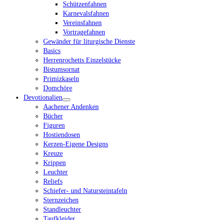
Schützenfahnen
Karnevalsfahnen
Vereinsfahnen
Vortragefahnen
Gewänder für liturgische Dienste
Basics
Herrenrochetts Einzelstücke
Bistumsornat
Primizkaseln
Domchöre
Devotionalien
Aachener Andenken
Bücher
Figuren
Hostiendosen
Kerzen-Eigene Designs
Kreuze
Krippen
Leuchter
Reliefs
Schiefer- und Natursteintafeln
Sternzeichen
Standleuchter
Taufkleider