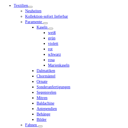
mobile
Textilien
menu
Neuheiten
Kollektion-sofort lieferbar
Paramente
Kaseln
weiß
grün
violett
rot
schwarz
rosa
Marienkaseln
Dalmatiken
Chormäntel
Ornate
Sonderanfertigungen
Segensvelen
Mitren
Baldachine
Antependien
Behänge
Bilder
Fahnen