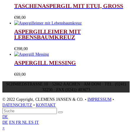
TASCHENASPERGIL MIT ETUI, GROSS
€
98,00
ASPERGILLEIMER MIT
LEBENSBAUMKREUZ
€
398,00
ASPERGILL MESSING
€
69,00
SCHMIEDSTRASSE 10 · 52062 AACHEN · AM DOM · TEL. (0241)
32250 · FAX (0241) 403673
© 2022 Copyright, CLEMENS JANSEN & CO. •
IMPRESSUM
•
DATENSCHUTZ
•
KONTAKT
An
Suche
Senden
den
DE
Anfang
DE
EN
FR
NL
ES
IT
scrollen
Close
×