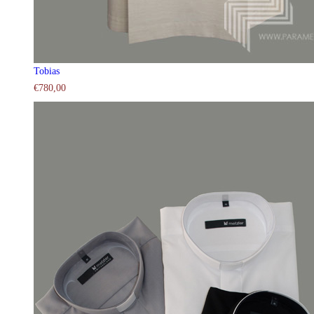
Tobias
€
780,00