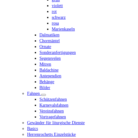
violett
rot
schwarz
rosa
Marienkaseln
Dalmatiken
Chormäntel
Ornate
Sonderanfertigungen
Segensvelen
Mitren
Baldachine
Antependien
Behänge
Bilder
Fahnen
Schützenfahnen
Karnevalsfahnen
Vereinsfahnen
Vortragefahnen
Gewänder für liturgische Dienste
Basics
Herrenrochetts Einzelstücke