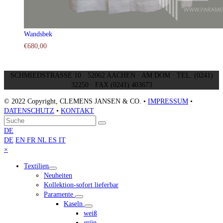
Wandsbek
€
680,00
SCHMIEDSTRASSE 10 · 52062 AACHEN · AM DOM · TEL. (0241)
32250 · FAX (0241) 403673
© 2022 Copyright, CLEMENS JANSEN & CO. •
IMPRESSUM
•
DATENSCHUTZ
•
KONTAKT
An
Suche
Senden
den
DE
Anfang
DE
EN
FR
NL
ES
IT
scrollen
Close
×
mobile
Textilien
menu
Neuheiten
Kollektion-sofort lieferbar
Paramente
Kaseln
weiß
grün