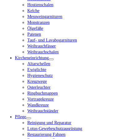
Hostienschalen
Kelche
Messweingarnituren
Monstranzen
Ölgefäße
Patenen
Tauf- und Lavabogarnituren
Weihrauchfässer
Weihrauchschalen
Kircheneinrichtung
Altarschellen
Ewiglichte
Hygieneschutz
Kreuzwege
Osterleuchter
Ringbuchmappen
Vortragekreuze
Wandkreuze
Weihrauchständer
Pflege
Reinigung und Reparatur
Lotus-Gewebeschutzausrüstung
Restaurierung Fahnen