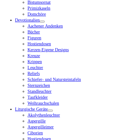
Bistumsornat
Primizkaseln
Domchöre
Devotionalien
Aachener Andenken
Bücher
Figuren
Hostiendosen
Kerzen-Eigene Designs
Kreuze
Krippen
Leuchter
Reliefs
Schiefer- und Natursteintafeln
Sternzeichen
Standleuchter
Taufkleider
Weihrauchschalen
Liturgische Geräte
Akolythenleuchter
Aspergille
Aspergilleimer
Ciborien
Hostiendosen