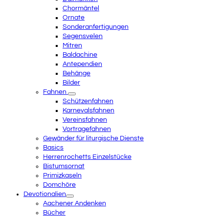
Chormäntel
Ornate
Sonderanfertigungen
Segensvelen
Mitren
Baldachine
Antependien
Behänge
Bilder
Fahnen
Schützenfahnen
Karnevalsfahnen
Vereinsfahnen
Vortragefahnen
Gewänder für liturgische Dienste
Basics
Herrenrochetts Einzelstücke
Bistumsornat
Primizkaseln
Domchöre
Devotionalien
Aachener Andenken
Bücher