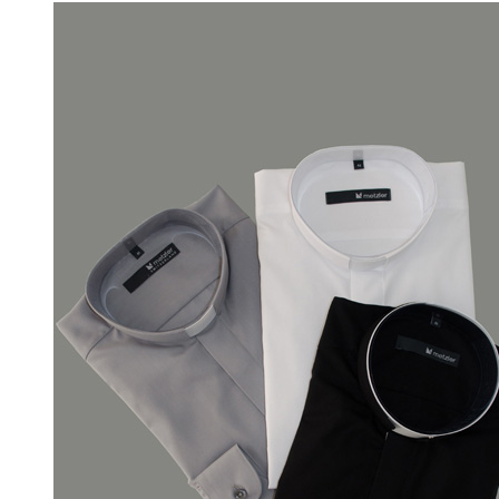
Preis
Preis
war:
ist:
€2.510,00
€1.990,00.