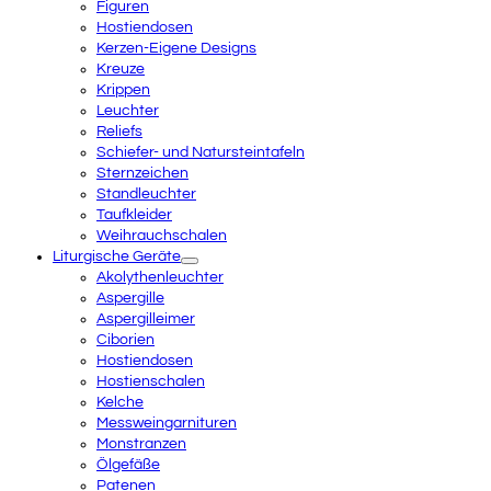
Figuren
Hostiendosen
Kerzen-Eigene Designs
Kreuze
Krippen
Leuchter
Reliefs
Schiefer- und Natursteintafeln
Sternzeichen
Standleuchter
Taufkleider
Weihrauchschalen
Liturgische Geräte
Akolythenleuchter
Aspergille
Aspergilleimer
Ciborien
Hostiendosen
Hostienschalen
Kelche
Messweingarnituren
Monstranzen
Ölgefäße
Patenen