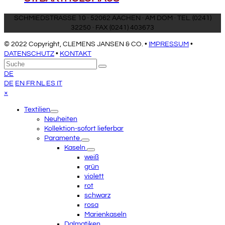
SCHMIEDSTRASSE 10 · 52062 AACHEN · AM DOM · TEL. (0241)
32250 · FAX (0241) 403673
© 2022 Copyright, CLEMENS JANSEN & CO. •
IMPRESSUM
•
DATENSCHUTZ
•
KONTAKT
An
Suche
Senden
den
DE
Anfang
DE
EN
FR
NL
ES
IT
scrollen
Close
×
mobile
Textilien
menu
Neuheiten
Kollektion-sofort lieferbar
Paramente
Kaseln
weiß
grün
violett
rot
schwarz
rosa
Marienkaseln
Dalmatiken