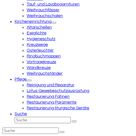
Tauf- und Lavabogarnituren
Weihrauchfässer
Weihrauchschalen
Kircheneinrichtung
Altarschellen
Ewiglichte
Hygieneschutz
Kreuzwege
Osterleuchter
Ringbuchmappen
Vortragekreuze
Wandkreuze
Weihrauchständer
Pflege
Reinigung und Reparatur
Lotus-Gewebeschutzausrüstung
Restaurierung Fahnen
Restaurierung Paramente
Restaurierung liturgische Geräte
Suche
Suche
Senden
Suche
Senden