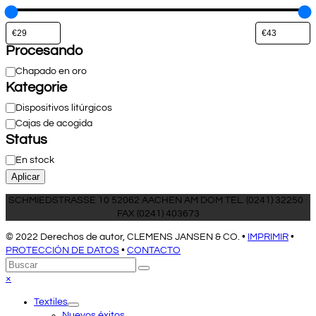
Procesando
Procesando
Chapado en oro
Kategorie
Categoría
Dispositivos litúrgicos
Cajas de acogida
Status
Estado
En stock
Aplicar
SCHMIEDSTRASSE 10 52062 AACHEN AM DOM TEL. (0241) 32250 ·
FAX (0241) 403673
© 2022 Derechos de autor, CLEMENS JANSEN & CO. •
IMPRIMIR
•
PROTECCIÓN DE DATOS
•
CONTACTO
Volver
Buscar
Enviar
arriba
Close
×
mobile
Textiles
menu
Nuevos éxitos