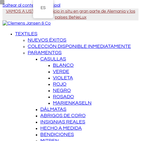
Saltear al contenido principal
ES
VAMOS A USTED - Servicio in situ en gran parte de Alemania y los
países BeNeLux
TEXTILES
NUEVOS ÉXITOS
COLECCIÓN DISPONIBLE INMEDIATAMENTE
PARAMENTOS
CASULLAS
BLANCO
VERDE
VIOLETA
ROJO
NEGRO
ROSADO
MARIENKASELN
DÁLMATAS
ABRIGOS DE CORO
INSIGNIAS REALES
HECHO A MEDIDA
BENDICIONES
MITREN