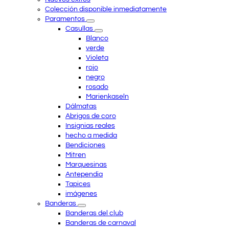
Colección disponible inmediatamente
Paramentos
Casullas
Blanco
verde
Violeta
rojo
negro
rosado
Marienkaseln
Dálmatas
Abrigos de coro
Insignias reales
hecho a medida
Bendiciones
Mitren
Marquesinas
Antependia
Tapices
imágenes
Banderas
Banderas del club
Banderas de carnaval