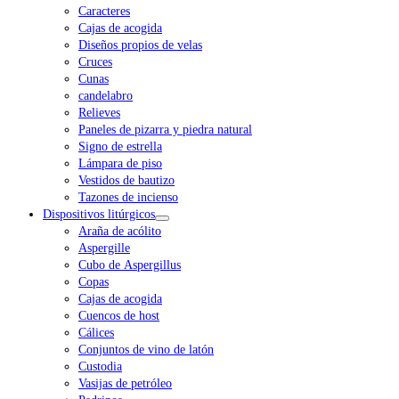
Caracteres
Cajas de acogida
Diseños propios de velas
Cruces
Cunas
candelabro
Relieves
Paneles de pizarra y piedra natural
Signo de estrella
Lámpara de piso
Vestidos de bautizo
Tazones de incienso
Dispositivos litúrgicos
Araña de acólito
Aspergille
Cubo de Aspergillus
Copas
Cajas de acogida
Cuencos de host
Cálices
Conjuntos de vino de latón
Custodia
Vasijas de petróleo