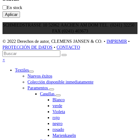
Estado
En stock
Aplicar
SCHMIEDSTRASSE 10 52062 AACHEN AM DOM TEL. (0241) 32250 ·
FAX (0241) 403673
© 2022 Derechos de autor, CLEMENS JANSEN & CO. •
IMPRIMIR
•
PROTECCIÓN DE DATOS
•
CONTACTO
Volver
Buscar
Enviar
arriba
Close
×
mobile
Textiles
menu
Nuevos éxitos
Colección disponible inmediatamente
Paramentos
Casullas
Blanco
verde
Violeta
rojo
negro
rosado
Marienkaseln