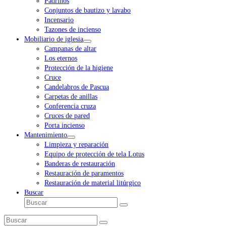
Padrinos
Conjuntos de bautizo y lavabo
Incensario
Tazones de incienso
Mobiliario de iglesia
Campanas de altar
Los eternos
Protección de la higiene
Cruce
Candelabros de Pascua
Carpetas de anillas
Conferencia cruza
Cruces de pared
Porta incienso
Mantenimiento
Limpieza y reparación
Equipo de protección de tela Lotus
Banderas de restauración
Restauración de paramentos
Restauración de material litúrgico
Buscar
Buscar
Enviar
Buscar
Enviar