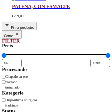
PATENA, CON ESMALTE
€
299,00
Filtrar productos
Cerrar
FILTER
Preis
Procesando
Procesando
Chapado en oro
plateado
esmaltado
Kategorie
Categoría
Dispositivos litúrgicos
Padrinos
Status