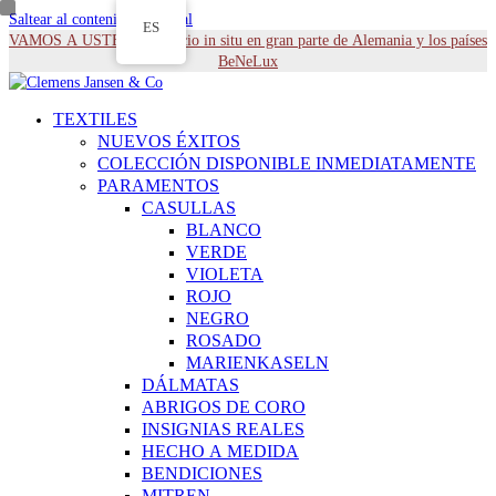
Saltear al contenido principal
ES
VAMOS A USTED - Servicio in situ en gran parte de Alemania y los países
BeNeLux
TEXTILES
NUEVOS ÉXITOS
COLECCIÓN DISPONIBLE INMEDIATAMENTE
PARAMENTOS
CASULLAS
BLANCO
VERDE
VIOLETA
ROJO
NEGRO
ROSADO
MARIENKASELN
DÁLMATAS
ABRIGOS DE CORO
INSIGNIAS REALES
HECHO A MEDIDA
BENDICIONES
MITREN