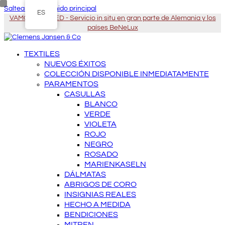
Saltear al contenido principal
ES
VAMOS A USTED - Servicio in situ en gran parte de Alemania y los
países BeNeLux
TEXTILES
NUEVOS ÉXITOS
COLECCIÓN DISPONIBLE INMEDIATAMENTE
PARAMENTOS
CASULLAS
BLANCO
VERDE
VIOLETA
ROJO
NEGRO
ROSADO
MARIENKASELN
DÁLMATAS
ABRIGOS DE CORO
INSIGNIAS REALES
HECHO A MEDIDA
BENDICIONES
MITREN