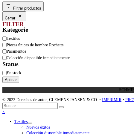
Filtrar productos
Cerrar
FILTER
Kategorie
Categoría
Textiles
Piezas únicas de hombre Rochetts
Paramentos
Colección disponible inmediatamente
Status
Estado
En stock
Aplicar
SCHMIE
© 2022 Derechos de autor, CLEMENS JANSEN & CO. •
IMPRIMIR
•
PRO
Volver
Buscar
Enviar
arriba
Close
×
mobile
Textiles
menu
Nuevos éxitos
Colección disponible inmediatamente