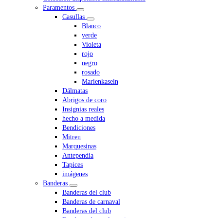
Paramentos
Casullas
Blanco
verde
Violeta
rojo
negro
rosado
Marienkaseln
Dálmatas
Abrigos de coro
Insignias reales
hecho a medida
Bendiciones
Mitren
Marquesinas
Antependia
Tapices
imágenes
Banderas
Banderas del club
Banderas de carnaval
Banderas del club