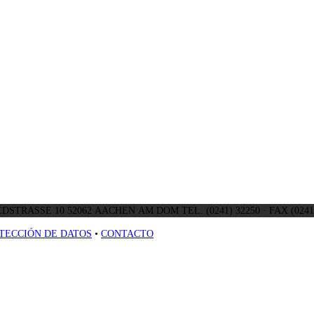
DSTRASSE 10 52062 AACHEN AM DOM TEL. (0241) 32250 · FAX (0241)
TECCIÓN DE DATOS
•
CONTACTO