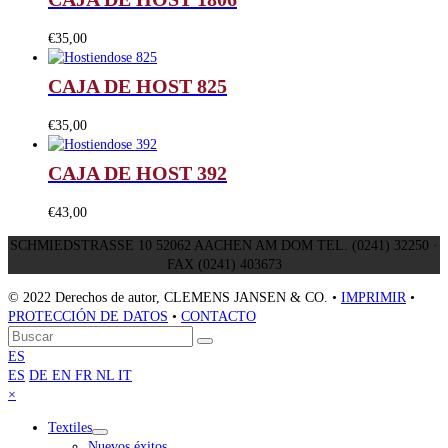
€
35,00
CAJA DE HOST 825
€
35,00
CAJA DE HOST 392
€
43,00
SCHMIEDSTRASSE 10 52062 AACHEN AM DOM TEL. (0241) 32250 ·
FAX (0241) 403673
© 2022 Derechos de autor, CLEMENS JANSEN & CO. •
IMPRIMIR
•
PROTECCIÓN DE DATOS
•
CONTACTO
Volver
Buscar
Enviar
arriba
ES
ES
DE
EN
FR
NL
IT
Close
×
mobile
Textiles
menu
Nuevos éxitos