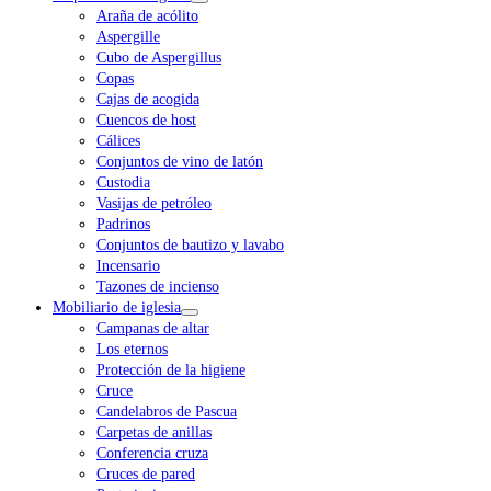
Araña de acólito
Aspergille
Cubo de Aspergillus
Copas
Cajas de acogida
Cuencos de host
Cálices
Conjuntos de vino de latón
Custodia
Vasijas de petróleo
Padrinos
Conjuntos de bautizo y lavabo
Incensario
Tazones de incienso
Mobiliario de iglesia
Campanas de altar
Los eternos
Protección de la higiene
Cruce
Candelabros de Pascua
Carpetas de anillas
Conferencia cruza
Cruces de pared