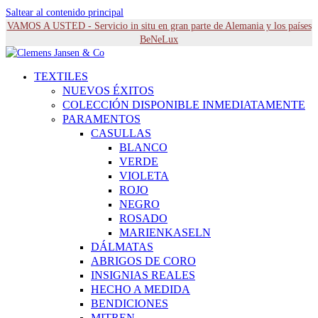
Saltear al contenido principal
VAMOS A USTED - Servicio in situ en gran parte de Alemania y los países
BeNeLux
TEXTILES
NUEVOS ÉXITOS
COLECCIÓN DISPONIBLE INMEDIATAMENTE
PARAMENTOS
CASULLAS
BLANCO
VERDE
VIOLETA
ROJO
NEGRO
ROSADO
MARIENKASELN
DÁLMATAS
ABRIGOS DE CORO
INSIGNIAS REALES
HECHO A MEDIDA
BENDICIONES
MITREN