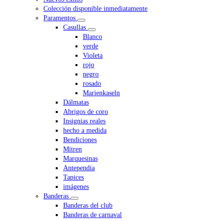
Colección disponible inmediatamente
Paramentos
Casullas
Blanco
verde
Violeta
rojo
negro
rosado
Marienkaseln
Dálmatas
Abrigos de coro
Insignias reales
hecho a medida
Bendiciones
Mitren
Marquesinas
Antependia
Tapices
imágenes
Banderas
Banderas del club
Banderas de carnaval