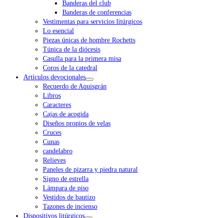
Banderas del club
Banderas de conferencias
Vestimentas para servicios litúrgicos
Lo esencial
Piezas únicas de hombre Rochetts
Túnica de la diócesis
Casulla para la primera misa
Coros de la catedral
Artículos devocionales
Recuerdo de Aquisgrán
Libros
Caracteres
Cajas de acogida
Diseños propios de velas
Cruces
Cunas
candelabro
Relieves
Paneles de pizarra y piedra natural
Signo de estrella
Lámpara de piso
Vestidos de bautizo
Tazones de incienso
Dispositivos litúrgicos