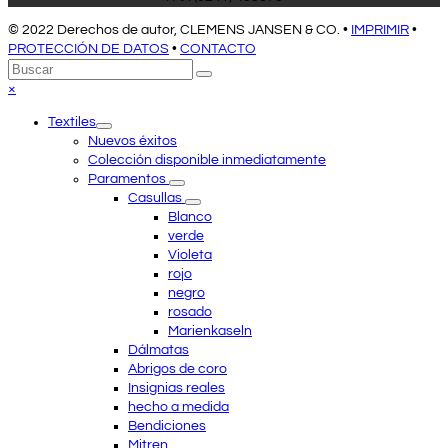
© 2022 Derechos de autor, CLEMENS JANSEN & CO. •
IMPRIMIR
•
PROTECCIÓN DE DATOS
•
CONTACTO
Volver
Buscar
Enviar
arriba
Close
×
mobile
Textiles
menu
Nuevos éxitos
Colección disponible inmediatamente
Paramentos
Casullas
Blanco
verde
Violeta
rojo
negro
rosado
Marienkaseln
Dálmatas
Abrigos de coro
Insignias reales
hecho a medida
Bendiciones
Mitren