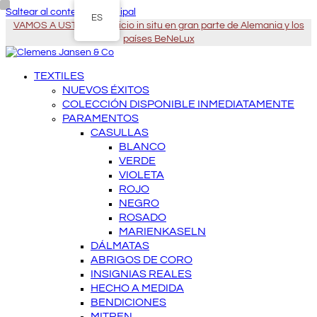
Saltear al contenido principal
ES
VAMOS A USTED - Servicio in situ en gran parte de Alemania y los
países BeNeLux
TEXTILES
NUEVOS ÉXITOS
COLECCIÓN DISPONIBLE INMEDIATAMENTE
PARAMENTOS
CASULLAS
BLANCO
VERDE
VIOLETA
ROJO
NEGRO
ROSADO
MARIENKASELN
DÁLMATAS
ABRIGOS DE CORO
INSIGNIAS REALES
HECHO A MEDIDA
BENDICIONES
MITREN