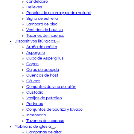
candelabro
Relieves
Paneles de pizarra y piedra natural
Signo de estrella
Lámpara de piso
Vestidos de bautizo
Tazones de incienso
Dispositivos litúrgicos
Araña de acólito
Aspergille
Cubo de Aspergillus
Copas
Cajas de acogida
Cuencos de host
Cálices
Conjuntos de vino de latón
Custodia
Vasijas de petróleo
Padrinos
Conjuntos de bautizo y lavabo
Incensario
Tazones de incienso
Mobiliario de iglesia
Campanas de altar