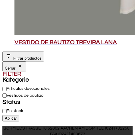
VESTIDO DE BAUTIZO TREVIRA LANA
Filtrar productos
Cerrar
FILTER
Kategorie
Categoría
Artículos devocionales
Vestidos de bautizo
Status
Disponibilidad
En stock
Aplicar
SCHMIEDSTRASSE 10 52062 AACHEN AM DOM TEL. (0241) 32250 ·
FAX (0241) 403673