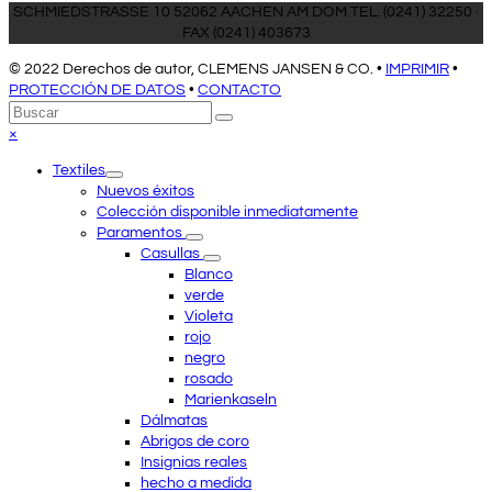
SCHMIEDSTRASSE 10 52062 AACHEN AM DOM TEL. (0241) 32250 ·
FAX (0241) 403673
© 2022 Derechos de autor, CLEMENS JANSEN & CO. •
IMPRIMIR
•
PROTECCIÓN DE DATOS
•
CONTACTO
Volver
Buscar
Enviar
arriba
Close
×
mobile
Textiles
menu
Nuevos éxitos
Colección disponible inmediatamente
Paramentos
Casullas
Blanco
verde
Violeta
rojo
negro
rosado
Marienkaseln
Dálmatas
Abrigos de coro
Insignias reales
hecho a medida