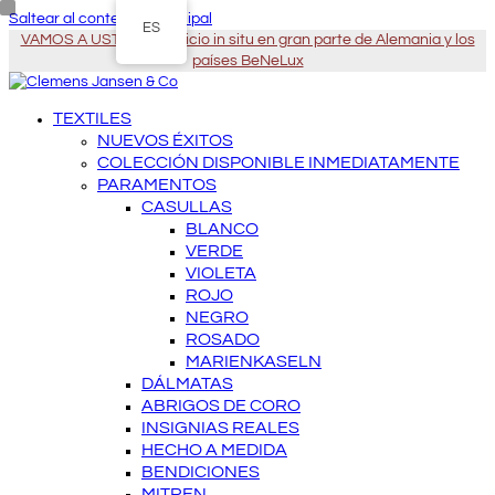
Saltear al contenido principal
ES
VAMOS A USTED - Servicio in situ en gran parte de Alemania y los
países BeNeLux
TEXTILES
NUEVOS ÉXITOS
COLECCIÓN DISPONIBLE INMEDIATAMENTE
PARAMENTOS
CASULLAS
BLANCO
VERDE
VIOLETA
ROJO
NEGRO
ROSADO
MARIENKASELN
DÁLMATAS
ABRIGOS DE CORO
INSIGNIAS REALES
HECHO A MEDIDA
BENDICIONES
MITREN