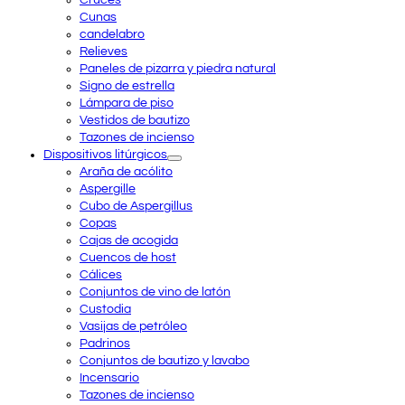
Cunas
candelabro
Relieves
Paneles de pizarra y piedra natural
Signo de estrella
Lámpara de piso
Vestidos de bautizo
Tazones de incienso
Dispositivos litúrgicos
Araña de acólito
Aspergille
Cubo de Aspergillus
Copas
Cajas de acogida
Cuencos de host
Cálices
Conjuntos de vino de latón
Custodia
Vasijas de petróleo
Padrinos
Conjuntos de bautizo y lavabo
Incensario
Tazones de incienso