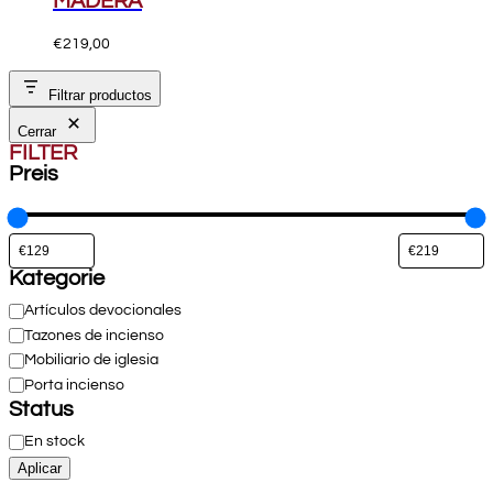
MADERA
€
219,00
Filtrar productos
Cerrar
FILTER
Preis
Kategorie
Categoría
Artículos devocionales
Tazones de incienso
Mobiliario de iglesia
Porta incienso
Status
Estado
En stock
Aplicar