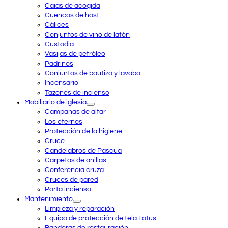
Cajas de acogida
Cuencos de host
Cálices
Conjuntos de vino de latón
Custodia
Vasijas de petróleo
Padrinos
Conjuntos de bautizo y lavabo
Incensario
Tazones de incienso
Mobiliario de iglesia
Campanas de altar
Los eternos
Protección de la higiene
Cruce
Candelabros de Pascua
Carpetas de anillas
Conferencia cruza
Cruces de pared
Porta incienso
Mantenimiento
Limpieza y reparación
Equipo de protección de tela Lotus