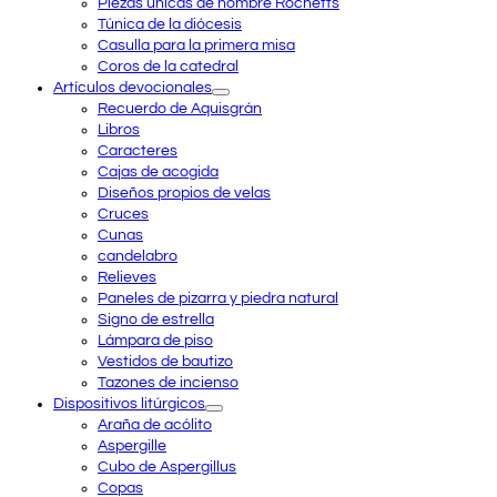
Piezas únicas de hombre Rochetts
Túnica de la diócesis
Casulla para la primera misa
Coros de la catedral
Artículos devocionales
Recuerdo de Aquisgrán
Libros
Caracteres
Cajas de acogida
Diseños propios de velas
Cruces
Cunas
candelabro
Relieves
Paneles de pizarra y piedra natural
Signo de estrella
Lámpara de piso
Vestidos de bautizo
Tazones de incienso
Dispositivos litúrgicos
Araña de acólito
Aspergille
Cubo de Aspergillus
Copas