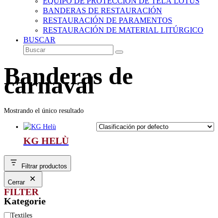
EQUIPO DE PROTECCIÓN DE TELA LOTUS
BANDERAS DE RESTAURACIÓN
RESTAURACIÓN DE PARAMENTOS
RESTAURACIÓN DE MATERIAL LITÚRGICO
BUSCAR
Buscar
Enviar
Banderas de
carnaval
Mostrando el único resultado
KG HELÙ
Filtrar productos
Cerrar
FILTER
Kategorie
Categoría
Textiles