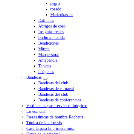
negro
rosado
Marienkaseln
Dálmatas
Abrigos de coro
Insignias reales
hecho a medida
Bendiciones
Mitren
Marquesinas
Antependia
Tapices
imágenes
Banderas
Banderas del club
Banderas de carnaval
Banderas del club
Banderas de conferencias
Vestimentas para servicios litúrgicos
Lo esencial
Piezas únicas de hombre Rochetts
Túnica de la diócesis
Casulla para la primera misa