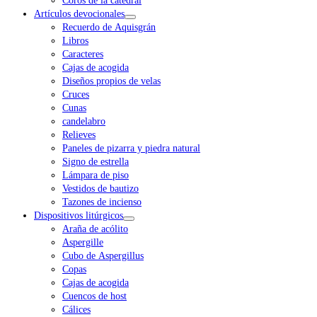
Coros de la catedral
Artículos devocionales
Recuerdo de Aquisgrán
Libros
Caracteres
Cajas de acogida
Diseños propios de velas
Cruces
Cunas
candelabro
Relieves
Paneles de pizarra y piedra natural
Signo de estrella
Lámpara de piso
Vestidos de bautizo
Tazones de incienso
Dispositivos litúrgicos
Araña de acólito
Aspergille
Cubo de Aspergillus
Copas
Cajas de acogida
Cuencos de host
Cálices