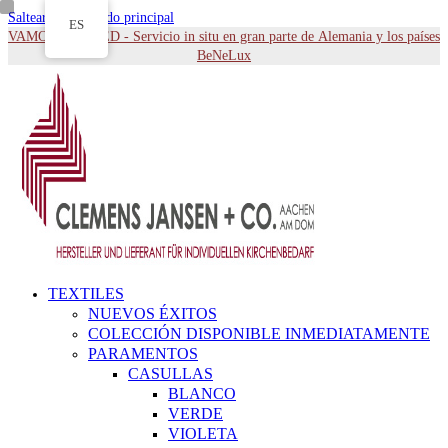
Saltear al contenido principal
ES
VAMOS A USTED - Servicio in situ en gran parte de Alemania y los países
BeNeLux
TEXTILES
NUEVOS ÉXITOS
COLECCIÓN DISPONIBLE INMEDIATAMENTE
PARAMENTOS
CASULLAS
BLANCO
VERDE
VIOLETA