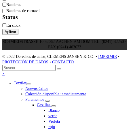
Banderas
Banderas de carnaval
Status
Estado
En stock
Aplicar
SCHMIEDSTRASSE 10 52062 AACHEN AM DOM TEL. (0241) 32250 ·
FAX (0241) 403673
© 2022 Derechos de autor, CLEMENS JANSEN & CO. •
IMPRIMIR
•
PROTECCIÓN DE DATOS
•
CONTACTO
Volver
Buscar
Enviar
arriba
Close
×
mobile
Textiles
menu
Nuevos éxitos
Colección disponible inmediatamente
Paramentos
Casullas
Blanco
verde
Violeta
rojo