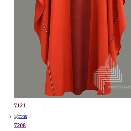
7121
7208