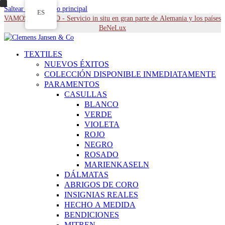
Saltear al contenido principal
ES
VAMOS A USTED - Servicio in situ en gran parte de Alemania y los países
BeNeLux
TEXTILES
NUEVOS ÉXITOS
COLECCIÓN DISPONIBLE INMEDIATAMENTE
PARAMENTOS
CASULLAS
BLANCO
VERDE
VIOLETA
ROJO
NEGRO
ROSADO
MARIENKASELN
DÁLMATAS
ABRIGOS DE CORO
INSIGNIAS REALES
HECHO A MEDIDA
BENDICIONES
MITREN