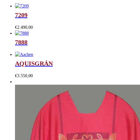
7209
€
2.490,00
7888
AQUISGRÁN
€
3.550,00