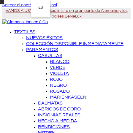
Saltear al contenido principal
ES
VAMOS A USTED - Servicio in situ en gran parte de Alemania y los
países BeNeLux
TEXTILES
NUEVOS ÉXITOS
COLECCIÓN DISPONIBLE INMEDIATAMENTE
PARAMENTOS
CASULLAS
BLANCO
VERDE
VIOLETA
ROJO
NEGRO
ROSADO
MARIENKASELN
DÁLMATAS
ABRIGOS DE CORO
INSIGNIAS REALES
HECHO A MEDIDA
BENDICIONES
MITREN