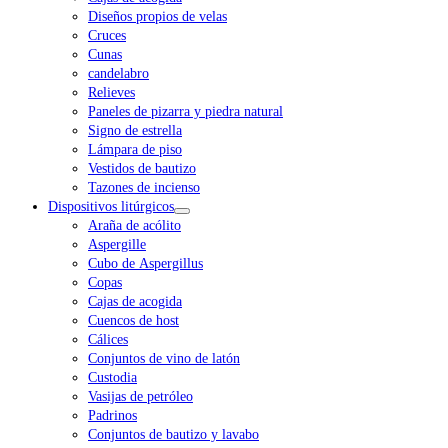
Diseños propios de velas
Cruces
Cunas
candelabro
Relieves
Paneles de pizarra y piedra natural
Signo de estrella
Lámpara de piso
Vestidos de bautizo
Tazones de incienso
Dispositivos litúrgicos
Araña de acólito
Aspergille
Cubo de Aspergillus
Copas
Cajas de acogida
Cuencos de host
Cálices
Conjuntos de vino de latón
Custodia
Vasijas de petróleo
Padrinos
Conjuntos de bautizo y lavabo