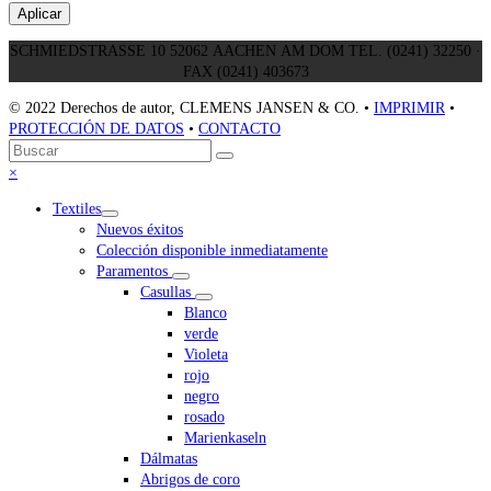
Aplicar
SCHMIEDSTRASSE 10 52062 AACHEN AM DOM TEL. (0241) 32250 ·
FAX (0241) 403673
© 2022 Derechos de autor, CLEMENS JANSEN & CO. •
IMPRIMIR
•
PROTECCIÓN DE DATOS
•
CONTACTO
Volver
Buscar
Enviar
arriba
Close
×
mobile
Textiles
menu
Nuevos éxitos
Colección disponible inmediatamente
Paramentos
Casullas
Blanco
verde
Violeta
rojo
negro
rosado
Marienkaseln
Dálmatas
Abrigos de coro