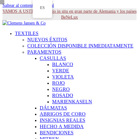
Saltear al contenido principal
ES
VAMOS A USTED - Servicio in situ en gran parte de Alemania y los países
BeNeLux
TEXTILES
NUEVOS ÉXITOS
COLECCIÓN DISPONIBLE INMEDIATAMENTE
PARAMENTOS
CASULLAS
BLANCO
VERDE
VIOLETA
ROJO
NEGRO
ROSADO
MARIENKASELN
DÁLMATAS
ABRIGOS DE CORO
INSIGNIAS REALES
HECHO A MEDIDA
BENDICIONES
MITREN