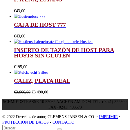
€
43,00
CAJA DE HOST 777
€
43,00
INSERTO DE TAZÓN DE HOST PARA
HOSTS SIN GLUTEN
€
195,00
CÁLIZ, PLATA REAL
El
El
€
3.900,00
€
3.490,00
precio
precio
SCHMIEDSTRASSE 10 52062 AACHEN AM DOM TEL. (0241) 32250 ·
original
actual
FAX (0241) 403673
era:
es:
€3.900,00.
€3.490,00.
© 2022 Derechos de autor, CLEMENS JANSEN & CO. •
IMPRIMIR
•
PROTECCIÓN DE DATOS
•
CONTACTO
Volver
Buscar