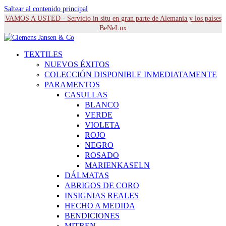
Saltear al contenido principal
VAMOS A USTED - Servicio in situ en gran parte de Alemania y los países
BeNeLux
TEXTILES
NUEVOS ÉXITOS
COLECCIÓN DISPONIBLE INMEDIATAMENTE
PARAMENTOS
CASULLAS
BLANCO
VERDE
VIOLETA
ROJO
NEGRO
ROSADO
MARIENKASELN
DÁLMATAS
ABRIGOS DE CORO
INSIGNIAS REALES
HECHO A MEDIDA
BENDICIONES
MITREN