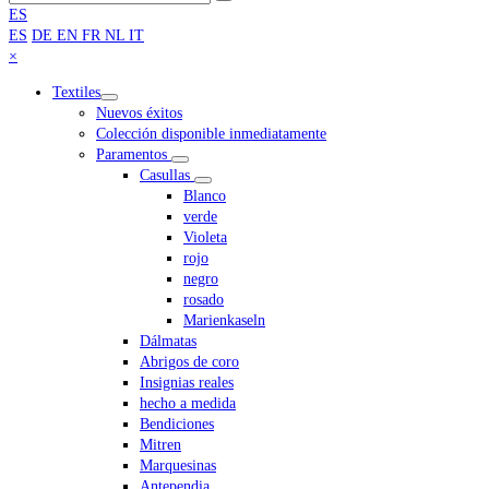
Enviar
arriba
ES
ES
DE
EN
FR
NL
IT
Close
×
mobile
Textiles
menu
Nuevos éxitos
Colección disponible inmediatamente
Paramentos
Casullas
Blanco
verde
Violeta
rojo
negro
rosado
Marienkaseln
Dálmatas
Abrigos de coro
Insignias reales
hecho a medida
Bendiciones
Mitren
Marquesinas
Antependia