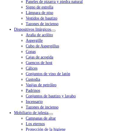
Paneles de pizarra y piedra natural
Signo de estrella
Lámpara de piso
Vestidos de bautizo
Tazones de incienso
Dispositivos litúrgicos
Araña de acólito
Aspergille
Cubo de Aspergillus
Copas
Cajas de acogida
Cuencos de host
Cálices
Conjuntos de vino de latón
Custodia
Vasijas de petróleo
Padrinos
Conjuntos de bautizo y lavabo
Incensario
Tazones de incienso
Mobiliario de iglesia
Campanas de altar
Los eternos
Protección de la higiene