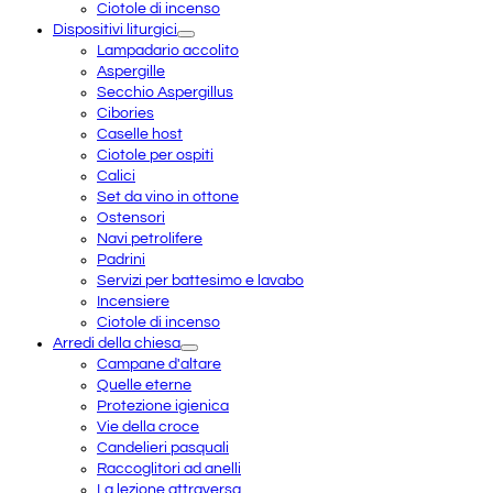
Ciotole di incenso
Dispositivi liturgici
Lampadario accolito
Aspergille
Secchio Aspergillus
Cibories
Caselle host
Ciotole per ospiti
Calici
Set da vino in ottone
Ostensori
Navi petrolifere
Padrini
Servizi per battesimo e lavabo
Incensiere
Ciotole di incenso
Arredi della chiesa
Campane d'altare
Quelle eterne
Protezione igienica
Vie della croce
Candelieri pasquali
Raccoglitori ad anelli
La lezione attraversa