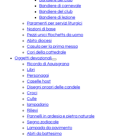
Bandiere del club
Bandiere di carnevale
Bandiere del club
Bandiere di lezione
Paramenti per servizi liturgici
Nozioni di base
Pezzi unici Rochetts da uomo
Abito diocesi
Casula per la prima messa
Cori della cattedrale
Oggetti devozionali
Ricordo di Aquisgrana
Libri
Personaggi
Caselle host
Disegni propri delle candele
Croci
Culle
lampadario
Rilievi
Pannelli in ardesia e pietra naturale
Segno zodiacale
Lampada da pavimento
Abiti da battesimo