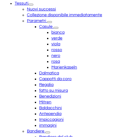
Tessuti
menu
Nuovi successi
Collezione disponibile immediatamente
Parametri
Casule
bianca
verde
viola
rosso
nero
rosa
Marienkaseln
Dalmatica
Cappotti da coro
Regalia
fatto su misura
Benedizioni
Mitren
Baldacchini
Antependia
Impiccagioni
immagini
Bandiere