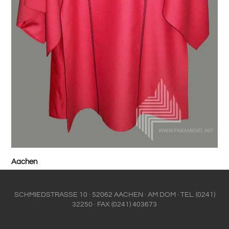
Aachen
SCHMIEDSTRASSE 10 · 52062 AACHEN · AM DOM · TEL. (0241)
32250 · FAX (0241) 403673