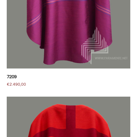
7209
€
2.490,00