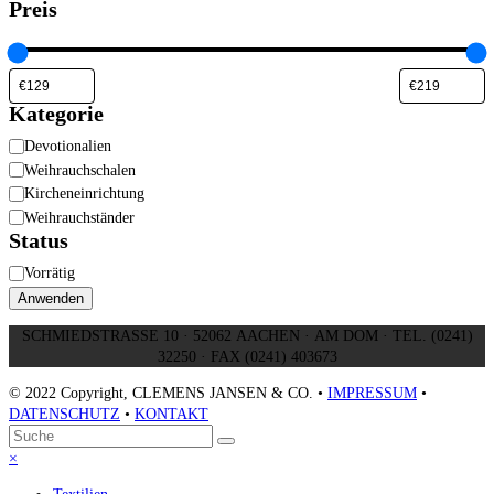
Preis
Kategorie
Kategorie
Devotionalien
Weihrauchschalen
Kircheneinrichtung
Weihrauchständer
Status
Verfügbarkeit
Vorrätig
Anwenden
SCHMIEDSTRASSE 10 · 52062 AACHEN · AM DOM · TEL. (0241)
32250 · FAX (0241) 403673
© 2022 Copyright, CLEMENS JANSEN & CO. •
IMPRESSUM
•
DATENSCHUTZ
•
KONTAKT
An
Suche
Senden
den
Close
×
Anfang
mobile