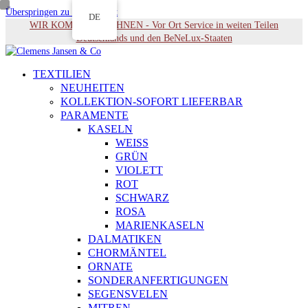
Überspringen zu Hauptinhalt
DE
WIR KOMMEN ZU IHNEN - Vor Ort Service in weiten Teilen
Deutschlands und den BeNeLux-Staaten
TEXTILIEN
NEUHEITEN
KOLLEKTION-SOFORT LIEFERBAR
PARAMENTE
KASELN
WEISS
GRÜN
VIOLETT
ROT
SCHWARZ
ROSA
MARIENKASELN
DALMATIKEN
CHORMÄNTEL
ORNATE
SONDERANFERTIGUNGEN
SEGENSVELEN
MITREN