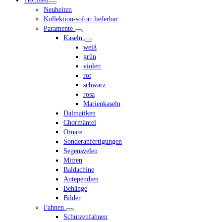
Textilien
scrollen
menu
Neuheiten
Kollektion-sofort lieferbar
Paramente
Kaseln
weiß
grün
violett
rot
schwarz
rosa
Marienkaseln
Dalmatiken
Chormäntel
Ornate
Sonderanfertigungen
Segensvelen
Mitren
Baldachine
Antependien
Behänge
Bilder
Fahnen
Schützenfahnen