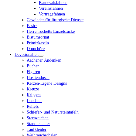
Karnevalsfahnen
Vereinsfahnen
Vortragefahnen
Gewänder für liturgische Dienste
Basics
Herrenrochetts Einzelstücke
Bistumsornat
Primizkaseln
Domchöre
Devotionalien
Aachener Andenken
Bücher
Figuren
Hostiendosen
Kerzen-Eigene Designs
Kreuze
Krippen
Leuchter
Reliefs
Schiefer- und Natursteintafeln
Sternzeichen
Standleuchter
Taufkleider
Weihrauchschalen