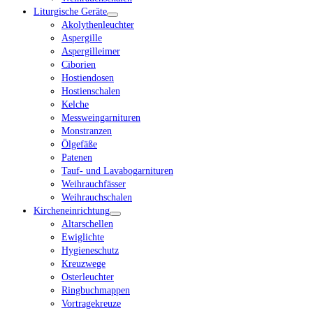
Liturgische Geräte
Akolythenleuchter
Aspergille
Aspergilleimer
Ciborien
Hostiendosen
Hostienschalen
Kelche
Messweingarnituren
Monstranzen
Ölgefäße
Patenen
Tauf- und Lavabogarnituren
Weihrauchfässer
Weihrauchschalen
Kircheneinrichtung
Altarschellen
Ewiglichte
Hygieneschutz
Kreuzwege
Osterleuchter
Ringbuchmappen
Vortragekreuze