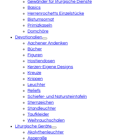
Gewänder für liturgische Dienste
Basics
Herrenrochetts Einzelstücke
Bistumsornat
Primizkaseln
Domchöre
Devotionalien
Aachener Andenken
Bücher
Figuren
Hostiendosen
Kerzen-Eigene Designs
Kreuze
Krippen
Leuchter
Reliefs
Schiefer- und Natursteintafeln
Sternzeichen
Standleuchter
Taufkleider
Weihrauchschalen
Liturgische Geräte
Akolythenleuchter
Aspergille