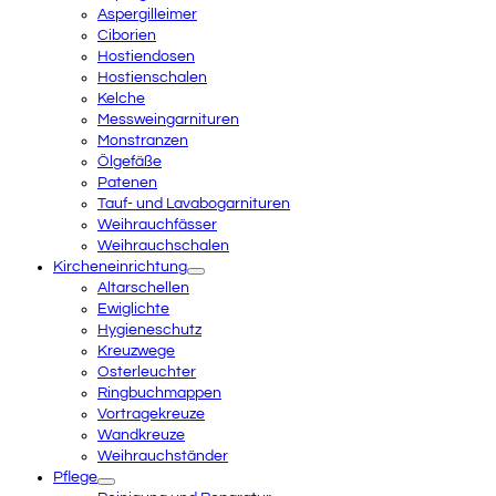
Aspergilleimer
Ciborien
Hostiendosen
Hostienschalen
Kelche
Messweingarnituren
Monstranzen
Ölgefäße
Patenen
Tauf- und Lavabogarnituren
Weihrauchfässer
Weihrauchschalen
Kircheneinrichtung
Altarschellen
Ewiglichte
Hygieneschutz
Kreuzwege
Osterleuchter
Ringbuchmappen
Vortragekreuze
Wandkreuze
Weihrauchständer
Pflege