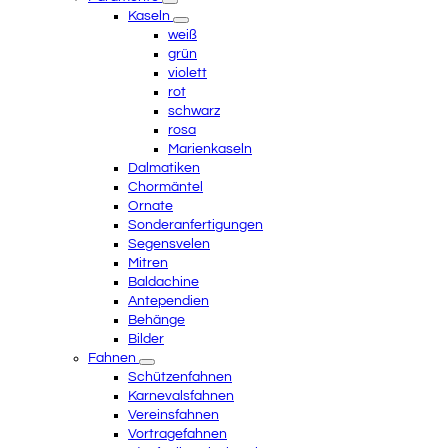
Kaseln
weiß
grün
violett
rot
schwarz
rosa
Marienkaseln
Dalmatiken
Chormäntel
Ornate
Sonderanfertigungen
Segensvelen
Mitren
Baldachine
Antependien
Behänge
Bilder
Fahnen
Schützenfahnen
Karnevalsfahnen
Vereinsfahnen
Vortragefahnen