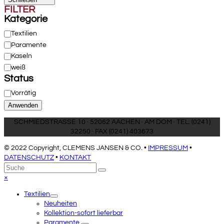
FILTER
Kategorie
Kategorie
Textilien
Paramente
Kaseln
weiß
Status
Status
Vorrätig
Anwenden
SCHMIEDSTRASSE 10 · 52062 AACHEN · AM DOM · TEL. (0241)
32250 · FAX (0241) 403673
© 2022 Copyright, CLEMENS JANSEN & CO. •
IMPRESSUM
•
DATENSCHUTZ
•
KONTAKT
An
Suche
Senden
den
Close
×
Anfang
mobile
Textilien
scrollen
menu
Neuheiten
Kollektion-sofort lieferbar
Paramente