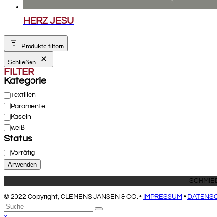
HERZ JESU
Produkte filtern
Schließen
FILTER
Kategorie
Kategorie
Textilien
Paramente
Kaseln
weiß
Status
Verfügbarkeit
Vorrätig
Anwenden
© 2022 Copyright, CLEMENS JANSEN & CO. •
IMPRESSUM
•
DATENS
An
Suche
Senden
den
Close
×