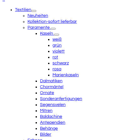
Anfang
mobile
Textilien
scrollen
menu
Neuheiten
Kollektion-sofort lieferbar
Paramente
Kaseln
weiß
grün
violett
rot
schwarz
rosa
Marienkaseln
Dalmatiken
Chormäntel
Ornate
Sonderanfertigungen
Segensvelen
Mitren
Baldachine
Antependien
Behänge
Bilder