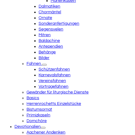
Marienkaseln
Dalmatiken
Chormäntel
Ornate
Sonderanfertigungen
Segensvelen
Mitren
Baldachine
Antependien
Behänge
Bilder
Fahnen
Schützenfahnen
Karnevalsfahnen
Vereinsfahnen
Vortragefahnen
Gewänder für liturgische Dienste
Basics
Herrenrochetts Einzelstücke
Bistumsornat
Primizkaseln
Domchöre
Devotionalien
Aachener Andenken