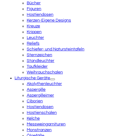
Bücher
Figuren
Hostiendosen
Kerzen-Eigene Designs
Kreuze
Krippen
Leuchter
Reliefs
Schiefer- und Natursteintafeln
Sternzeichen
Standleuchter
Taufkleider
Weihrauchschalen
Liturgische Geräte
Akolythenleuchter
Aspergille
Aspergilleimer
Ciborien
Hostiendosen
Hostienschalen
Kelche
Messweingarnituren
Monstranzen
Ölgefäße