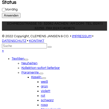
Status
Status
Vorrätig
Anwenden
SCHMIEDSTRASSE 10 · 52062 AACHEN · AM DOM · TEL. (0241)
32250 · FAX (0241) 403673
© 2022 Copyright, CLEMENS JANSEN & CO. •
IMPRESSUM
•
DATENSCHUTZ
•
KONTAKT
An
Suche
Senden
den
Close
×
Anfang
mobile
Textilien
scrollen
menu
Neuheiten
Kollektion-sofort lieferbar
Paramente
Kaseln
weiß
grün
violett
rot
schwarz
rosa