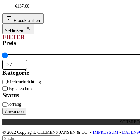
€
137,00
Produkte filtern
Schließen
FILTER
Preis
Kategorie
Kategorie
Kircheneinrichtung
Hygieneschutz
Status
Status
Vorrätig
Anwenden
© 2022 Copyright, CLEMENS JANSEN & CO. •
IMPRESSUM
•
DATENS
An
Suche