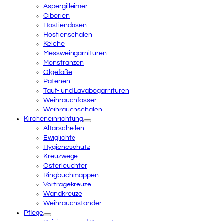
Aspergilleimer
Ciborien
Hostiendosen
Hostienschalen
Kelche
Messweingarnituren
Monstranzen
Ölgefäße
Patenen
Tauf- und Lavabogarnituren
Weihrauchfässer
Weihrauchschalen
Kircheneinrichtung
Altarschellen
Ewiglichte
Hygieneschutz
Kreuzwege
Osterleuchter
Ringbuchmappen
Vortragekreuze
Wandkreuze
Weihrauchständer
Pflege