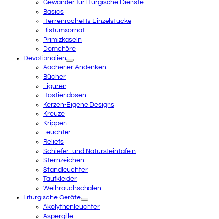
Gewänder für liturgische Dienste
Basics
Herrenrochetts Einzelstücke
Bistumsornat
Primizkaseln
Domchöre
Devotionalien
Aachener Andenken
Bücher
Figuren
Hostiendosen
Kerzen-Eigene Designs
Kreuze
Krippen
Leuchter
Reliefs
Schiefer- und Natursteintafeln
Sternzeichen
Standleuchter
Taufkleider
Weihrauchschalen
Liturgische Geräte
Akolythenleuchter
Aspergille