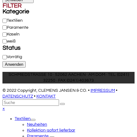
FILTER
Kategorie
Kategorie
Textilien
Paramente
Kaseln
weiß
Status
Verfügbarkeit
Vorrätig
Anwenden
SCHMIEDSTRASSE 10 · 52062 AACHEN · AM DOM · TEL. (0241)
32250 · FAX (0241) 403673
© 2022 Copyright, CLEMENS JANSEN & CO. •
IMPRESSUM
•
DATENSCHUTZ
•
KONTAKT
An
Suche
Senden
den
Close
×
Anfang
mobile
Textilien
scrollen
menu
Neuheiten
Kollektion-sofort lieferbar
Paramente