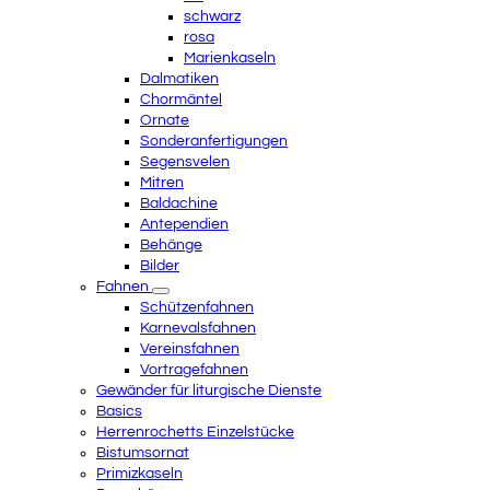
schwarz
rosa
Marienkaseln
Dalmatiken
Chormäntel
Ornate
Sonderanfertigungen
Segensvelen
Mitren
Baldachine
Antependien
Behänge
Bilder
Fahnen
Schützenfahnen
Karnevalsfahnen
Vereinsfahnen
Vortragefahnen
Gewänder für liturgische Dienste
Basics
Herrenrochetts Einzelstücke
Bistumsornat
Primizkaseln