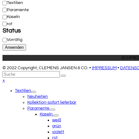
Kategorie
Textilien
Paramente
Kaseln
rot
Status
Status
Vorrätig
Anwenden
© 2022 Copyright, CLEMENS JANSEN & CO. •
IMPRESSUM
•
DATENS
An
Suche
Senden
den
Close
×
Anfang
mobile
Textilien
scrollen
menu
Neuheiten
Kollektion-sofort lieferbar
Paramente
Kaseln
weiß
grün
violett
rot