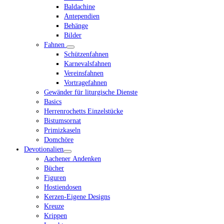
Baldachine
Antependien
Behänge
Bilder
Fahnen
Schützenfahnen
Karnevalsfahnen
Vereinsfahnen
Vortragefahnen
Gewänder für liturgische Dienste
Basics
Herrenrochetts Einzelstücke
Bistumsornat
Primizkaseln
Domchöre
Devotionalien
Aachener Andenken
Bücher
Figuren
Hostiendosen
Kerzen-Eigene Designs
Kreuze
Krippen