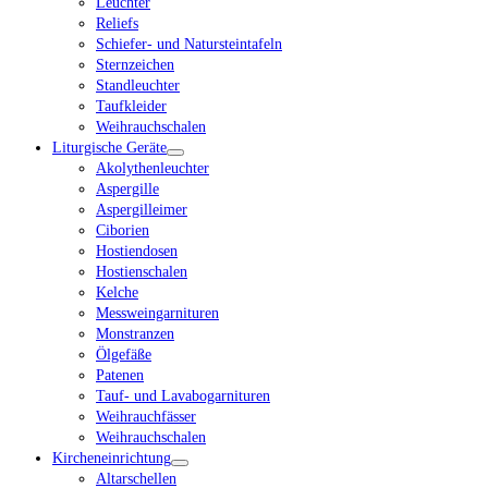
Leuchter
Reliefs
Schiefer- und Natursteintafeln
Sternzeichen
Standleuchter
Taufkleider
Weihrauchschalen
Liturgische Geräte
Akolythenleuchter
Aspergille
Aspergilleimer
Ciborien
Hostiendosen
Hostienschalen
Kelche
Messweingarnituren
Monstranzen
Ölgefäße
Patenen
Tauf- und Lavabogarnituren
Weihrauchfässer
Weihrauchschalen
Kircheneinrichtung
Altarschellen