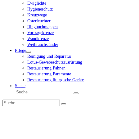
Ewiglichte
Hygieneschutz
Kreuzwege
Osterleuchter
Ringbuchmappen
Vortragekreuze
Wandkreuze
Weihrauchständer
Pflege
Reinigung und Reparatur
Lotus-Gewebeschutzausrüstung
Restaurierung Fahnen
Restaurierung Paramente
Restaurierung liturgische Geräte
Suche
Suche
Senden
Suche
Senden