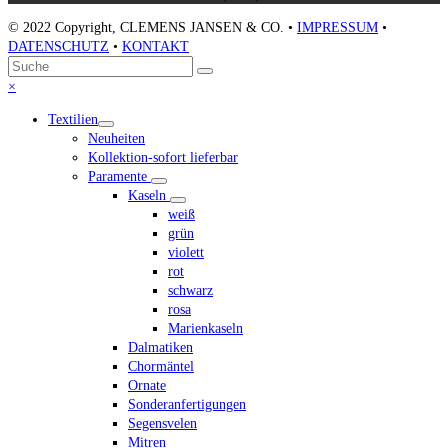
© 2022 Copyright, CLEMENS JANSEN & CO. •
IMPRESSUM
•
DATENSCHUTZ
•
KONTAKT
An
Suche
Senden
den
Close
×
Anfang
mobile
Textilien
scrollen
menu
Neuheiten
Kollektion-sofort lieferbar
Paramente
Kaseln
weiß
grün
violett
rot
schwarz
rosa
Marienkaseln
Dalmatiken
Chormäntel
Ornate
Sonderanfertigungen
Segensvelen
Mitren