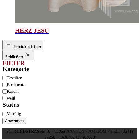
HERZ JESU
Produkte filtern
Schließen
FILTER
Kategorie
Kategorie
Textilien
Paramente
Kaseln
weiß
Status
Status
Vorrätig
Anwenden
SCHMIEDSTRASSE 10 · 52062 AACHEN · AM DOM · TEL. (0241)
32250 · FAX (0241) 403673