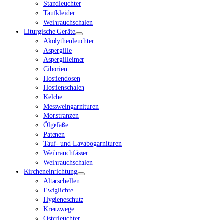
Standleuchter
Taufkleider
Weihrauchschalen
Liturgische Geräte
Akolythenleuchter
Aspergille
Aspergilleimer
Ciborien
Hostiendosen
Hostienschalen
Kelche
Messweingarnituren
Monstranzen
Ölgefäße
Patenen
Tauf- und Lavabogarnituren
Weihrauchfässer
Weihrauchschalen
Kircheneinrichtung
Altarschellen
Ewiglichte
Hygieneschutz
Kreuzwege
Osterleuchter