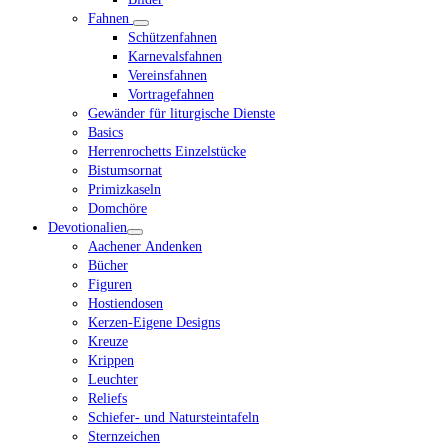
Fahnen
Schützenfahnen
Karnevalsfahnen
Vereinsfahnen
Vortragefahnen
Gewänder für liturgische Dienste
Basics
Herrenrochetts Einzelstücke
Bistumsornat
Primizkaseln
Domchöre
Devotionalien
Aachener Andenken
Bücher
Figuren
Hostiendosen
Kerzen-Eigene Designs
Kreuze
Krippen
Leuchter
Reliefs
Schiefer- und Natursteintafeln
Sternzeichen