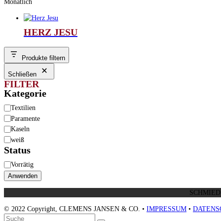
Monatlich
HERZ JESU
Produkte filtern
Schließen
FILTER
Kategorie
Kategorie
Textilien
Paramente
Kaseln
weiß
Status
Verfügbarkeit
Vorrätig
Anwenden
© 2022 Copyright, CLEMENS JANSEN & CO. •
IMPRESSUM
•
DATENS
An
Suche