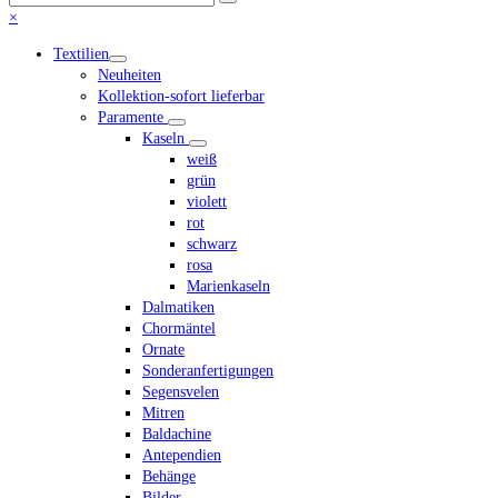
Senden
den
Close
×
Anfang
mobile
Textilien
scrollen
menu
Neuheiten
Kollektion-sofort lieferbar
Paramente
Kaseln
weiß
grün
violett
rot
schwarz
rosa
Marienkaseln
Dalmatiken
Chormäntel
Ornate
Sonderanfertigungen
Segensvelen
Mitren
Baldachine
Antependien
Behänge
Bilder