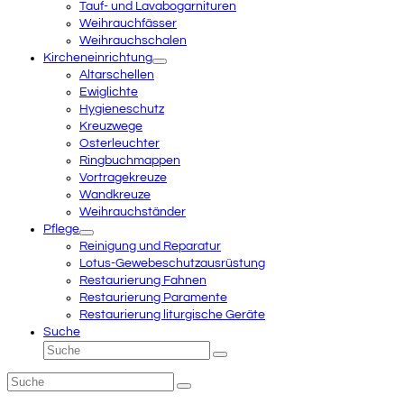
Tauf- und Lavabogarnituren
Weihrauchfässer
Weihrauchschalen
Kircheneinrichtung
Altarschellen
Ewiglichte
Hygieneschutz
Kreuzwege
Osterleuchter
Ringbuchmappen
Vortragekreuze
Wandkreuze
Weihrauchständer
Pflege
Reinigung und Reparatur
Lotus-Gewebeschutzausrüstung
Restaurierung Fahnen
Restaurierung Paramente
Restaurierung liturgische Geräte
Suche
Suche
Senden
Suche
Senden