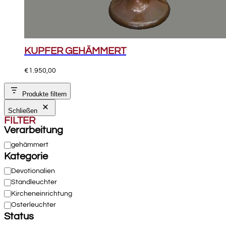
KUPFER GEHÄMMERT
€
1.950,00
Produkte filtern
Schließen
FILTER
Verarbeitung
Verarbeitung
gehämmert
Kategorie
Kategorie
Devotionalien
Standleuchter
Kircheneinrichtung
Osterleuchter
Status