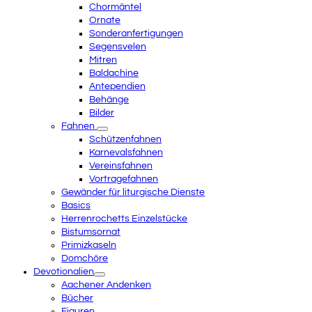
Chormäntel
Ornate
Sonderanfertigungen
Segensvelen
Mitren
Baldachine
Antependien
Behänge
Bilder
Fahnen
Schützenfahnen
Karnevalsfahnen
Vereinsfahnen
Vortragefahnen
Gewänder für liturgische Dienste
Basics
Herrenrochetts Einzelstücke
Bistumsornat
Primizkaseln
Domchöre
Devotionalien
Aachener Andenken
Bücher
Figuren