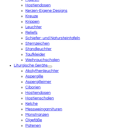
Hostiendosen
Kerzen-Eigene Designs
Kreuze
Krippen
Leuchter
Reliefs
Schiefer- und Natursteintafeln
Sternzeichen
Standleuchter
Taufkleider
Weihrauchschalen
Liturgische Geräte
Akolythenleuchter
Aspergille
Aspergilleimer
Ciborien
Hostiendosen
Hostienschalen
Kelche
Messweingarnituren
Monstranzen
Ölgefäße
Patenen