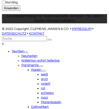
Verfügbarkeit
Vorrätig
Anwenden
SCHMIEDSTRASSE 10 · 52062 AACHEN · AM DOM · TEL. (0241)
32250 · FAX (0241) 403673
© 2022 Copyright, CLEMENS JANSEN & CO. •
IMPRESSUM
•
DATENSCHUTZ
•
KONTAKT
An
Suche
Senden
den
Close
×
Anfang
mobile
Textilien
scrollen
menu
Neuheiten
Kollektion-sofort lieferbar
Paramente
Kaseln
weiß
grün
violett
rot
schwarz
rosa
Marienkaseln
Dalmatiken