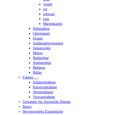
violett
rot
schwarz
rosa
Marienkaseln
Dalmatiken
Chormäntel
Ornate
Sonderanfertigungen
Segensvelen
Mitren
Baldachine
Antependien
Behänge
Bilder
Fahnen
Schützenfahnen
Karnevalsfahnen
Vereinsfahnen
Vortragefahnen
Gewänder für liturgische Dienste
Basics
Herrenrochetts Einzelstücke