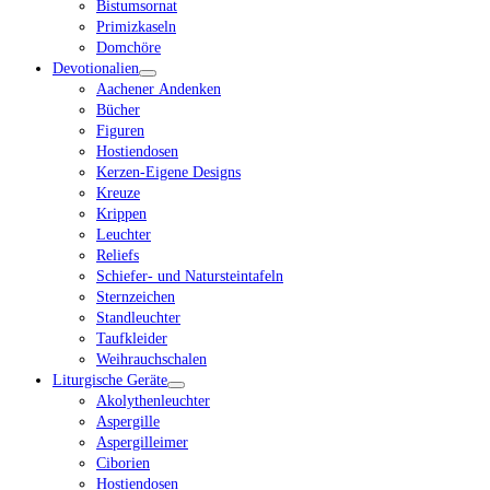
Bistumsornat
Primizkaseln
Domchöre
Devotionalien
Aachener Andenken
Bücher
Figuren
Hostiendosen
Kerzen-Eigene Designs
Kreuze
Krippen
Leuchter
Reliefs
Schiefer- und Natursteintafeln
Sternzeichen
Standleuchter
Taufkleider
Weihrauchschalen
Liturgische Geräte
Akolythenleuchter
Aspergille
Aspergilleimer
Ciborien
Hostiendosen