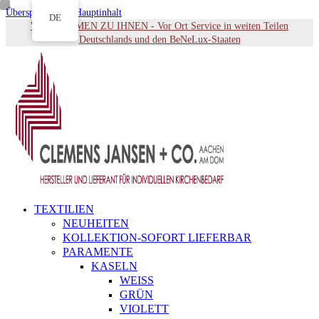
Überspringen zu Hauptinhalt
DE
WIR KOMMEN ZU IHNEN - Vor Ort Service in weiten Teilen
Deutschlands und den BeNeLux-Staaten
TEXTILIEN
NEUHEITEN
KOLLEKTION-SOFORT LIEFERBAR
PARAMENTE
KASELN
WEISS
GRÜN
VIOLETT