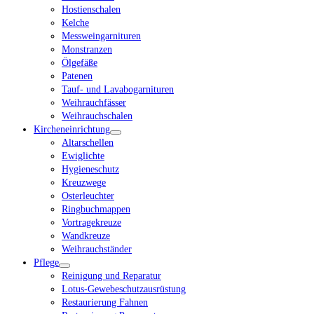
Hostienschalen
Kelche
Messweingarnituren
Monstranzen
Ölgefäße
Patenen
Tauf- und Lavabogarnituren
Weihrauchfässer
Weihrauchschalen
Kircheneinrichtung
Altarschellen
Ewiglichte
Hygieneschutz
Kreuzwege
Osterleuchter
Ringbuchmappen
Vortragekreuze
Wandkreuze
Weihrauchständer
Pflege
Reinigung und Reparatur
Lotus-Gewebeschutzausrüstung
Restaurierung Fahnen