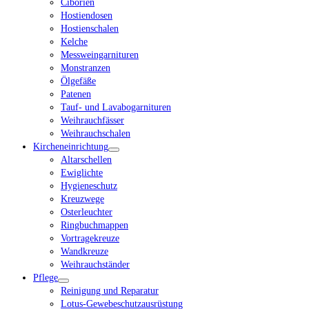
Ciborien
Hostiendosen
Hostienschalen
Kelche
Messweingarnituren
Monstranzen
Ölgefäße
Patenen
Tauf- und Lavabogarnituren
Weihrauchfässer
Weihrauchschalen
Kircheneinrichtung
Altarschellen
Ewiglichte
Hygieneschutz
Kreuzwege
Osterleuchter
Ringbuchmappen
Vortragekreuze
Wandkreuze
Weihrauchständer
Pflege
Reinigung und Reparatur
Lotus-Gewebeschutzausrüstung