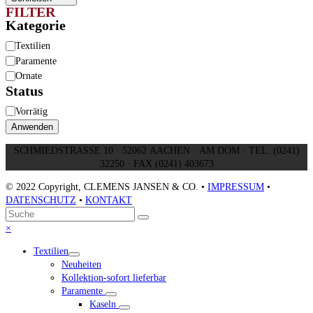
FILTER
Kategorie
Kategorie
Textilien
Paramente
Ornate
Status
Status
Vorrätig
Anwenden
SCHMIEDSTRASSE 10 · 52062 AACHEN · AM DOM · TEL. (0241)
32250 · FAX (0241) 403673
© 2022 Copyright, CLEMENS JANSEN & CO. •
IMPRESSUM
•
DATENSCHUTZ
•
KONTAKT
An
Suche
Senden
den
Close
×
Anfang
mobile
Textilien
scrollen
menu
Neuheiten
Kollektion-sofort lieferbar
Paramente
Kaseln