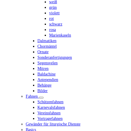
weiß
grün
violett
rot
schwarz
rosa
Marienkaseln
Dalmatiken
Chormäntel
Ornate
Sonderanfertigungen
Segensvelen
Mitren
Baldachine
Antependien
Behänge
Bilder
Fahnen
Schützenfahnen
Karnevalsfahnen
Vereinsfahnen
Vortragefahnen
Gewänder für liturgische Dienste
Basics