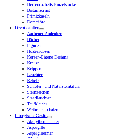
Herrenrochetts Einzelstücke
Bistumsornat
Primizkaseln
Domchöre
Devotionalien
Aachener Andenken
Bücher
Figuren
Hostiendosen
Kerzen-Eigene Designs
Kreuze
Krippen
Leuchter
Reliefs
Schiefer- und Natursteintafeln
Sternzeichen
Standleuchter
Taufkleider
Weihrauchschalen
Liturgische Geräte
Akolythenleuchter
Aspergille
Aspergilleimer