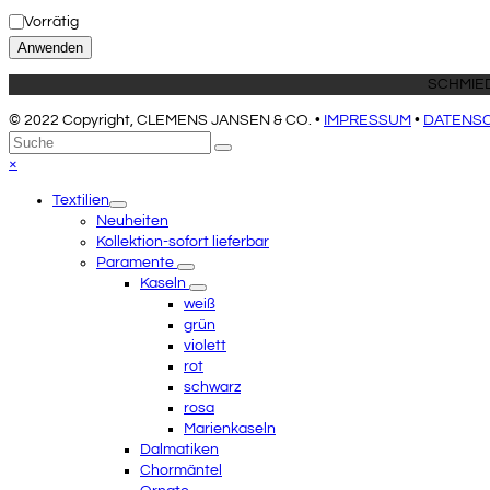
Status
Vorrätig
Anwenden
© 2022 Copyright, CLEMENS JANSEN & CO. •
IMPRESSUM
•
DATENS
An
Suche
Senden
den
Close
×
Anfang
mobile
Textilien
scrollen
menu
Neuheiten
Kollektion-sofort lieferbar
Paramente
Kaseln
weiß
grün
violett
rot
schwarz
rosa
Marienkaseln
Dalmatiken
Chormäntel