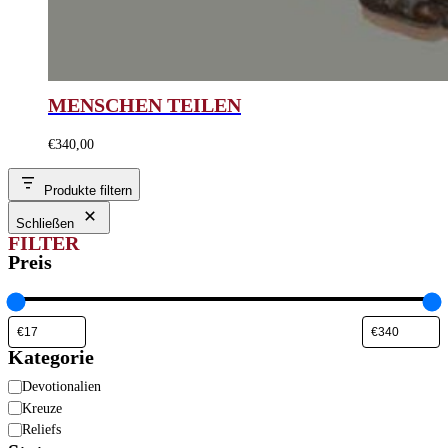
MENSCHEN TEILEN
€
340,00
Produkte filtern
Schließen
FILTER
Preis
Kategorie
Kategorie
Devotionalien
Kreuze
Reliefs