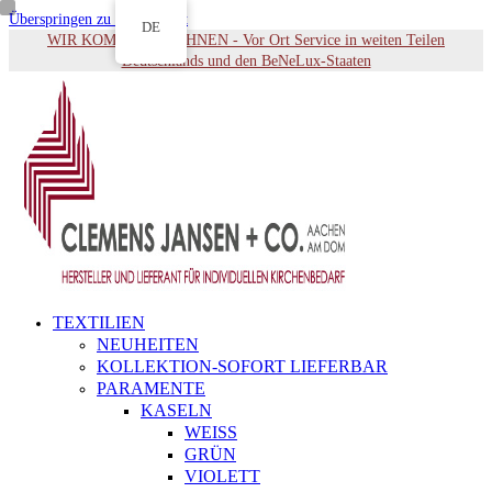
Überspringen zu Hauptinhalt
DE
WIR KOMMEN ZU IHNEN - Vor Ort Service in weiten Teilen
Deutschlands und den BeNeLux-Staaten
TEXTILIEN
NEUHEITEN
KOLLEKTION-SOFORT LIEFERBAR
PARAMENTE
KASELN
WEISS
GRÜN
VIOLETT