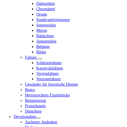
Dalmatiken
Chormäntel
Ornate
Sonderanfertigungen
Segensvelen
Mitren
Baldachine
Antependien
Behänge
Bilder
Fahnen
Schützenfahnen
Karnevalsfahnen
Vereinsfahnen
Vortragefahnen
Gewänder für liturgische Dienste
Basics
Herrenrochetts Einzelstücke
Bistumsornat
Primizkaseln
Domchöre
Devotionalien
Aachener Andenken