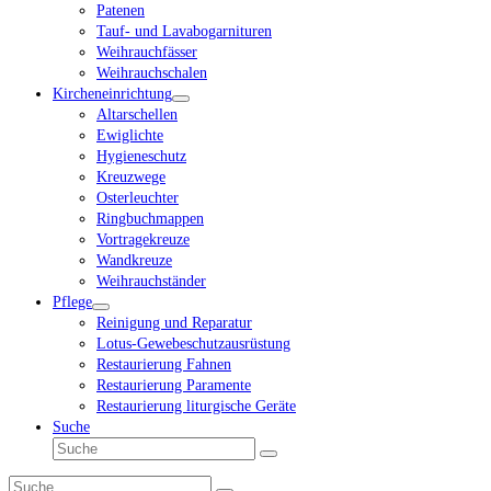
Patenen
Tauf- und Lavabogarnituren
Weihrauchfässer
Weihrauchschalen
Kircheneinrichtung
Altarschellen
Ewiglichte
Hygieneschutz
Kreuzwege
Osterleuchter
Ringbuchmappen
Vortragekreuze
Wandkreuze
Weihrauchständer
Pflege
Reinigung und Reparatur
Lotus-Gewebeschutzausrüstung
Restaurierung Fahnen
Restaurierung Paramente
Restaurierung liturgische Geräte
Suche
Suche
Senden
Suche