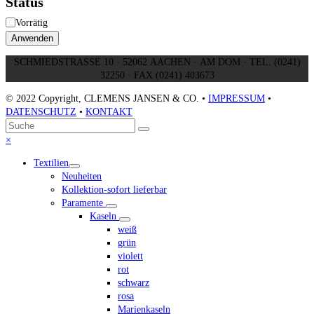
Status
Verfügbarkeit
Vorrätig
Anwenden
SCHMIEDSTRASSE 10 · 52062 AACHEN · AM DOM · TEL. (0241)
32250 · FAX (0241) 403673
© 2022 Copyright, CLEMENS JANSEN & CO. •
IMPRESSUM
•
DATENSCHUTZ
•
KONTAKT
An
Suche
Senden
den
Close
×
Anfang
mobile
Textilien
scrollen
menu
Neuheiten
Kollektion-sofort lieferbar
Paramente
Kaseln
weiß
grün
violett
rot
schwarz
rosa
Marienkaseln