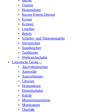
Bücher
Figuren
Hostiendosen
Kerzen-Eigene Designs
Kreuze
Krippen
Leuchter
Reliefs
Schiefer- und Natursteintafeln
Sternzeichen
Standleuchter
Taufkleider
Weihrauchschalen
Liturgische Geräte
Akolythenleuchter
Aspergille
Aspergilleimer
Ciborien
Hostiendosen
Hostienschalen
Kelche
Messweingarnituren
Monstranzen
Ölgefäße