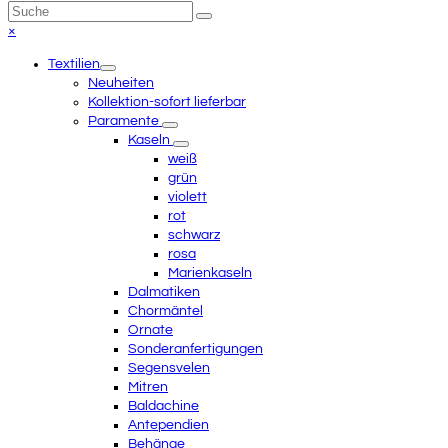
An
Suche
Senden
den
Close
×
Anfang
mobile
Textilien
scrollen
menu
Neuheiten
Kollektion-sofort lieferbar
Paramente
Kaseln
weiß
grün
violett
rot
schwarz
rosa
Marienkaseln
Dalmatiken
Chormäntel
Ornate
Sonderanfertigungen
Segensvelen
Mitren
Baldachine
Antependien
Behänge