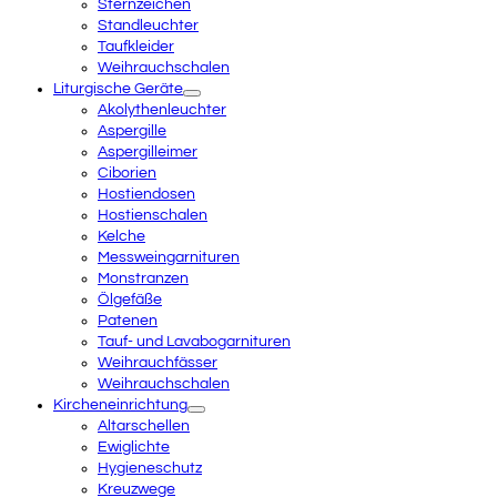
Sternzeichen
Standleuchter
Taufkleider
Weihrauchschalen
Liturgische Geräte
Akolythenleuchter
Aspergille
Aspergilleimer
Ciborien
Hostiendosen
Hostienschalen
Kelche
Messweingarnituren
Monstranzen
Ölgefäße
Patenen
Tauf- und Lavabogarnituren
Weihrauchfässer
Weihrauchschalen
Kircheneinrichtung
Altarschellen
Ewiglichte
Hygieneschutz
Kreuzwege