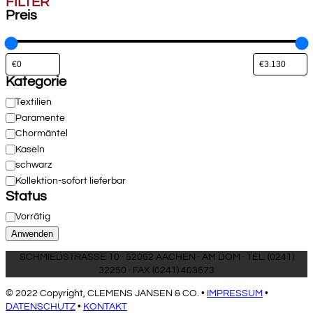
FILTER
Preis
Kategorie
Kategorie
Textilien
Paramente
Chormäntel
Kaseln
schwarz
Kollektion-sofort lieferbar
Status
Verfügbarkeit
Vorrätig
Anwenden
SCHMIEDSTRASSE 10 · 52062 AACHEN · AM DOM · TEL. (0241)
32250 · FAX (0241) 403673
© 2022 Copyright, CLEMENS JANSEN & CO. •
IMPRESSUM
•
DATENSCHUTZ
•
KONTAKT