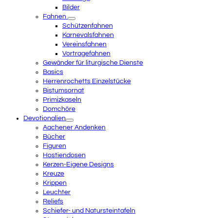
Bilder
Fahnen
Schützenfahnen
Karnevalsfahnen
Vereinsfahnen
Vortragefahnen
Gewänder für liturgische Dienste
Basics
Herrenrochetts Einzelstücke
Bistumsornat
Primizkaseln
Domchöre
Devotionalien
Aachener Andenken
Bücher
Figuren
Hostiendosen
Kerzen-Eigene Designs
Kreuze
Krippen
Leuchter
Reliefs
Schiefer- und Natursteintafeln