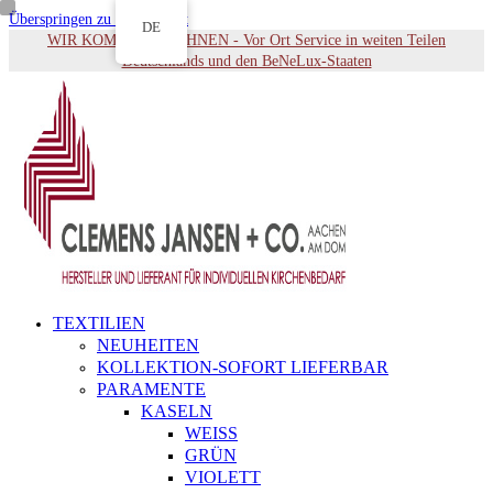
Überspringen zu Hauptinhalt
DE
WIR KOMMEN ZU IHNEN - Vor Ort Service in weiten Teilen
Deutschlands und den BeNeLux-Staaten
TEXTILIEN
NEUHEITEN
KOLLEKTION-SOFORT LIEFERBAR
PARAMENTE
KASELN
WEISS
GRÜN
VIOLETT