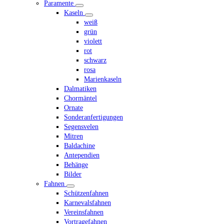
Paramente
Kaseln
weiß
grün
violett
rot
schwarz
rosa
Marienkaseln
Dalmatiken
Chormäntel
Ornate
Sonderanfertigungen
Segensvelen
Mitren
Baldachine
Antependien
Behänge
Bilder
Fahnen
Schützenfahnen
Karnevalsfahnen
Vereinsfahnen
Vortragefahnen