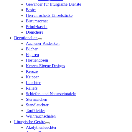
Gewänder für liturgische Dienste
Basics
Herrenrochetts Einzelstücke
Bistumsornat
Primizkaseln
Domchöre
Devotionalien
Aachener Andenken
Bücher
Figuren
Hostiendosen
Kerzen-Eigene Designs
Kreuze
Krippen
Leuchter
Reliefs
Schiefer- und Natursteintafeln
Sternzeichen
Standleuchter
Taufkleider
Weihrauchschalen
Liturgische Geräte
Akolythenleuchter