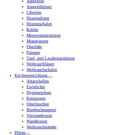
Aspergille
Aspergilleimer
Ciborien
Hostiendosen
Hostienschalen
Kelche
Messweingarnituren
Monstranzen
Ölgefäße
Patenen
Tauf- und Lavabogarnituren
Weihrauchfässer
Weihrauchschalen
Kircheneinrichtung
Altarschellen
Ewiglichte
Hygieneschutz
Kreuzwege
Osterleuchter
Ringbuchmappen
Vortragekreuze
Wandkreuze
Weihrauchständer
Pflege