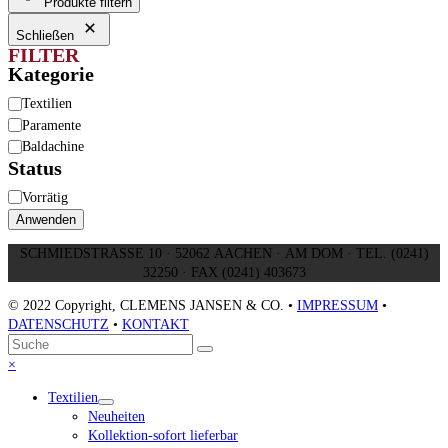
Produkte filtern
Schließen
FILTER
Kategorie
Kategorie
Textilien
Paramente
Baldachine
Status
Verfügbarkeit
Vorrätig
Anwenden
SCHMIEDSTRASSE 10 · 52062 AACHEN · AM DOM · TEL. (0241)
32250 · FAX (0241) 403673
© 2022 Copyright, CLEMENS JANSEN & CO. •
IMPRESSUM
•
DATENSCHUTZ
•
KONTAKT
An
Suche
Senden
den
Close
×
Anfang
mobile
Textilien
scrollen
menu
Neuheiten
Kollektion-sofort lieferbar