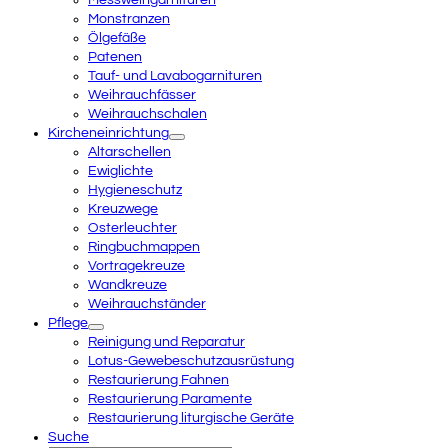
Monstranzen
Ölgefäße
Patenen
Tauf- und Lavabogarnituren
Weihrauchfässer
Weihrauchschalen
Kircheneinrichtung
Altarschellen
Ewiglichte
Hygieneschutz
Kreuzwege
Osterleuchter
Ringbuchmappen
Vortragekreuze
Wandkreuze
Weihrauchständer
Pflege
Reinigung und Reparatur
Lotus-Gewebeschutzausrüstung
Restaurierung Fahnen
Restaurierung Paramente
Restaurierung liturgische Geräte
Suche