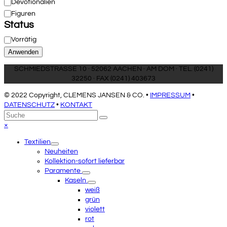
Kategorie
Devotionalien
Figuren
Status
Status
Vorrätig
Anwenden
SCHMIEDSTRASSE 10 · 52062 AACHEN · AM DOM · TEL. (0241)
32250 · FAX (0241) 403673
© 2022 Copyright, CLEMENS JANSEN & CO. •
IMPRESSUM
•
DATENSCHUTZ
•
KONTAKT
An
Suche
Senden
den
Close
×
Anfang
mobile
Textilien
scrollen
menu
Neuheiten
Kollektion-sofort lieferbar
Paramente
Kaseln
weiß
grün
violett
rot