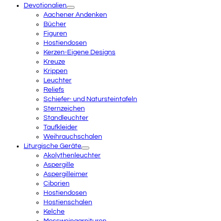
Devotionalien
Aachener Andenken
Bücher
Figuren
Hostiendosen
Kerzen-Eigene Designs
Kreuze
Krippen
Leuchter
Reliefs
Schiefer- und Natursteintafeln
Sternzeichen
Standleuchter
Taufkleider
Weihrauchschalen
Liturgische Geräte
Akolythenleuchter
Aspergille
Aspergilleimer
Ciborien
Hostiendosen
Hostienschalen
Kelche
Messweingarnituren