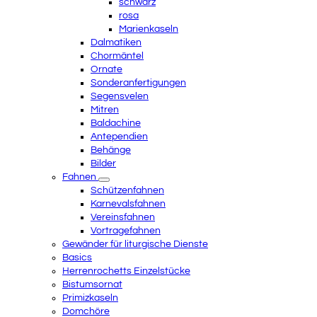
schwarz
rosa
Marienkaseln
Dalmatiken
Chormäntel
Ornate
Sonderanfertigungen
Segensvelen
Mitren
Baldachine
Antependien
Behänge
Bilder
Fahnen
Schützenfahnen
Karnevalsfahnen
Vereinsfahnen
Vortragefahnen
Gewänder für liturgische Dienste
Basics
Herrenrochetts Einzelstücke
Bistumsornat
Primizkaseln
Domchöre