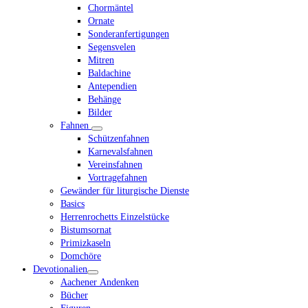
Chormäntel
Ornate
Sonderanfertigungen
Segensvelen
Mitren
Baldachine
Antependien
Behänge
Bilder
Fahnen
Schützenfahnen
Karnevalsfahnen
Vereinsfahnen
Vortragefahnen
Gewänder für liturgische Dienste
Basics
Herrenrochetts Einzelstücke
Bistumsornat
Primizkaseln
Domchöre
Devotionalien
Aachener Andenken
Bücher