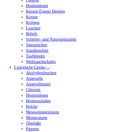
Figuren
Hostiendosen
Kerzen-Eigene Designs
Kreuze
Krippen
Leuchter
Reliefs
Schiefer- und Natursteintafeln
Sternzeichen
Standleuchter
Taufkleider
Weihrauchschalen
Liturgische Geräte
Akolythenleuchter
Aspergille
Aspergilleimer
Ciborien
Hostiendosen
Hostienschalen
Kelche
Messweingarnituren
Monstranzen
Ölgefäße
Patenen