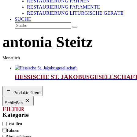
RESTAURIERUNG FAHNEN
RESTAURIERUNG PARAMENTE
RESTAURIERUNG LITURGISCHE GERÄTE
SUCHE
Suche
Senden
antonia Steitz
Monatlich
HESSISCHE ST. JAKOBUSGESELLSCHAF
Produkte filtern
Schließen
FILTER
Kategorie
Kategorie
Textilien
Fahnen
Vereinsfahnen