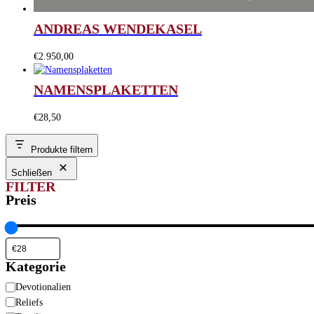
ANDREAS WENDEKASEL
€
2.950,00
NAMENSPLAKETTEN
€
28,50
Produkte filtern
Schließen
FILTER
Preis
Kategorie
Kategorie
Devotionalien
Reliefs