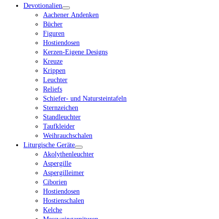
Devotionalien
Aachener Andenken
Bücher
Figuren
Hostiendosen
Kerzen-Eigene Designs
Kreuze
Krippen
Leuchter
Reliefs
Schiefer- und Natursteintafeln
Sternzeichen
Standleuchter
Taufkleider
Weihrauchschalen
Liturgische Geräte
Akolythenleuchter
Aspergille
Aspergilleimer
Ciborien
Hostiendosen
Hostienschalen
Kelche