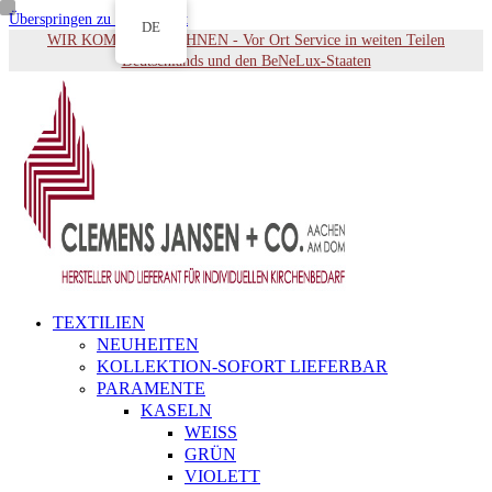
Überspringen zu Hauptinhalt
DE
WIR KOMMEN ZU IHNEN - Vor Ort Service in weiten Teilen
Deutschlands und den BeNeLux-Staaten
TEXTILIEN
NEUHEITEN
KOLLEKTION-SOFORT LIEFERBAR
PARAMENTE
KASELN
WEISS
GRÜN
VIOLETT