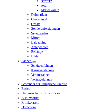
schwarz
rosa
Marienkaseln
Dalmatiken
Chormäntel
Ornate
Sonderanfertigungen
Segensvelen
Mitren
Baldachine
Antependien
Behänge
Bilder
Fahnen
Schützenfahnen
Karnevalsfahnen
Vereinsfahnen
Vortragefahnen
Gewänder für liturgische Dienste
Basics
Herrenrochetts Einzelstücke
Bistumsornat
Primizkaseln
Domchöre