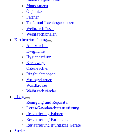
Messweingarnituren
Monstranzen
Ölgefäße
Patenen
Tauf- und Lavabogarnituren
Weihrauchfässer
Weihrauchschalen
Kircheneinrichtung
Altarschellen
Ewiglichte
Hygieneschutz
Kreuzwege
Osterleuchter
Ringbuchmappen
Vortragekreuze
Wandkreuze
Weihrauchständer
Pflege
Reinigung und Reparatur
Lotus-Gewebeschutzausrüstung
Restaurierung Fahnen
Restaurierung Paramente
Restaurierung liturgische Geräte
Suche