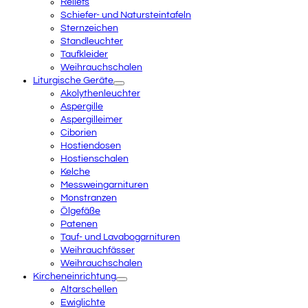
Reliefs
Schiefer- und Natursteintafeln
Sternzeichen
Standleuchter
Taufkleider
Weihrauchschalen
Liturgische Geräte
Akolythenleuchter
Aspergille
Aspergilleimer
Ciborien
Hostiendosen
Hostienschalen
Kelche
Messweingarnituren
Monstranzen
Ölgefäße
Patenen
Tauf- und Lavabogarnituren
Weihrauchfässer
Weihrauchschalen
Kircheneinrichtung
Altarschellen
Ewiglichte