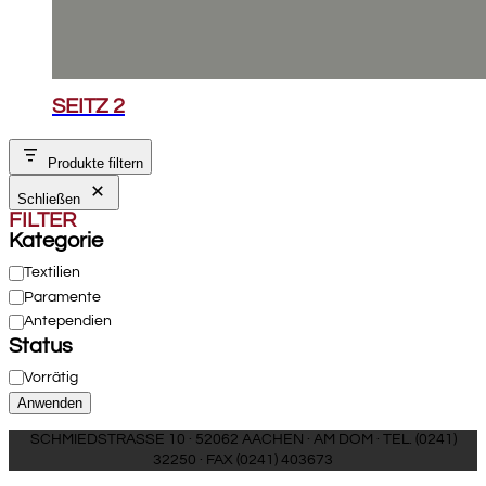
SEITZ 2
Produkte filtern
Schließen
FILTER
Kategorie
Kategorie
Textilien
Paramente
Antependien
Status
Verfügbarkeit
Vorrätig
Anwenden
SCHMIEDSTRASSE 10 · 52062 AACHEN · AM DOM · TEL. (0241)
32250 · FAX (0241) 403673