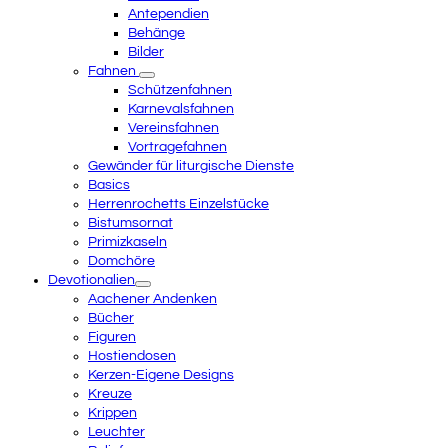
Antependien
Behänge
Bilder
Fahnen
Schützenfahnen
Karnevalsfahnen
Vereinsfahnen
Vortragefahnen
Gewänder für liturgische Dienste
Basics
Herrenrochetts Einzelstücke
Bistumsornat
Primizkaseln
Domchöre
Devotionalien
Aachener Andenken
Bücher
Figuren
Hostiendosen
Kerzen-Eigene Designs
Kreuze
Krippen
Leuchter