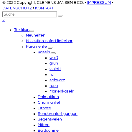
© 2022 Copyright, CLEMENS JANSEN & CO. •
IMPRESSUM
•
DATENSCHUTZ
•
KONTAKT
An
Suche
Senden
den
Close
×
Anfang
mobile
Textilien
scrollen
menu
Neuheiten
Kollektion-sofort lieferbar
Paramente
Kaseln
weiß
grün
violett
rot
schwarz
rosa
Marienkaseln
Dalmatiken
Chormäntel
Ornate
Sonderanfertigungen
Segensvelen
Mitren
Baldachine