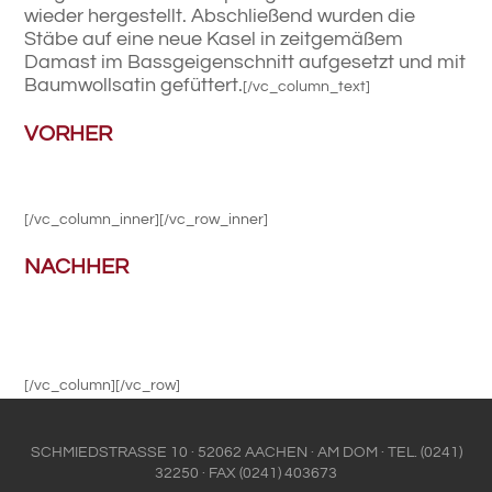
wieder hergestellt. Abschließend wurden die
Stäbe auf eine neue Kasel in zeitgemäßem
Damast im Bassgeigenschnitt aufgesetzt und mit
Baumwollsatin gefüttert.
[/vc_column_text]
VORHER
[/vc_column_inner][/vc_row_inner]
NACHHER
[/vc_column][/vc_row]
SCHMIEDSTRASSE 10 · 52062 AACHEN · AM DOM · TEL. (0241)
32250 · FAX (0241) 403673