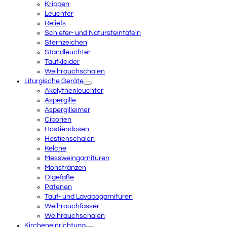
Krippen
Leuchter
Reliefs
Schiefer- und Natursteintafeln
Sternzeichen
Standleuchter
Taufkleider
Weihrauchschalen
Liturgische Geräte
Akolythenleuchter
Aspergille
Aspergilleimer
Ciborien
Hostiendosen
Hostienschalen
Kelche
Messweingarnituren
Monstranzen
Ölgefäße
Patenen
Tauf- und Lavabogarnituren
Weihrauchfässer
Weihrauchschalen
Kircheneinrichtung