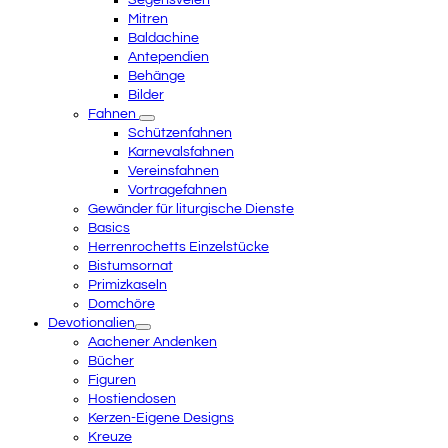
Segensvelen
Mitren
Baldachine
Antependien
Behänge
Bilder
Fahnen
Schützenfahnen
Karnevalsfahnen
Vereinsfahnen
Vortragefahnen
Gewänder für liturgische Dienste
Basics
Herrenrochetts Einzelstücke
Bistumsornat
Primizkaseln
Domchöre
Devotionalien
Aachener Andenken
Bücher
Figuren
Hostiendosen
Kerzen-Eigene Designs
Kreuze