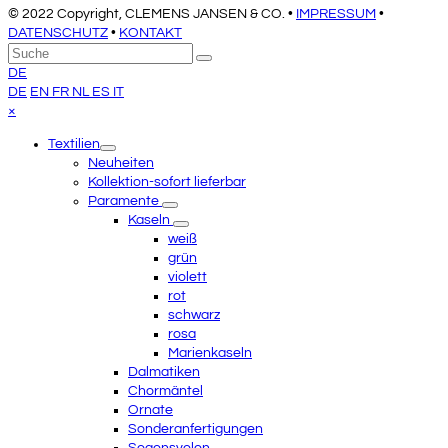
© 2022 Copyright, CLEMENS JANSEN & CO. •
IMPRESSUM
•
DATENSCHUTZ
•
KONTAKT
An
Suche
Senden
den
DE
Anfang
DE
EN
FR
NL
ES
IT
scrollen
Close
×
mobile
Textilien
menu
Neuheiten
Kollektion-sofort lieferbar
Paramente
Kaseln
weiß
grün
violett
rot
schwarz
rosa
Marienkaseln
Dalmatiken
Chormäntel
Ornate
Sonderanfertigungen