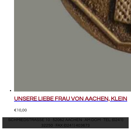
UNSERE LIEBE FRAU VON AACHEN, KLEIN
€
10,00
SCHMIEDSTRASSE 10 · 52062 AACHEN · AM DOM · TEL. (0241)
32250 · FAX (0241) 403673