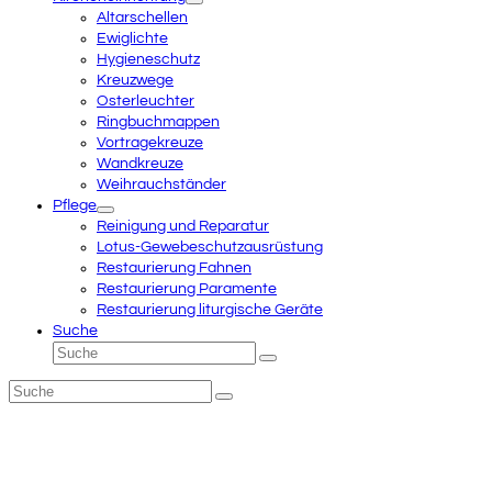
Altarschellen
Ewiglichte
Hygieneschutz
Kreuzwege
Osterleuchter
Ringbuchmappen
Vortragekreuze
Wandkreuze
Weihrauchständer
Pflege
Reinigung und Reparatur
Lotus-Gewebeschutzausrüstung
Restaurierung Fahnen
Restaurierung Paramente
Restaurierung liturgische Geräte
Suche
Suche
Senden
Suche
Senden